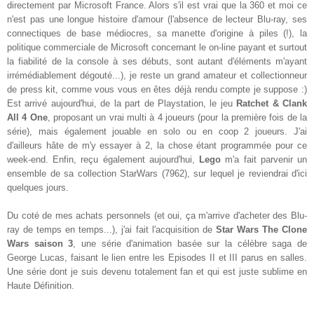
directement par Microsoft France. Alors s'il est vrai que la 360 et moi ce
n'est pas une longue histoire d'amour (l'absence de lecteur Blu-ray, ses
connectiques de base médiocres, sa manette d'origine à piles (!), la
politique commerciale de Microsoft concernant le on-line payant et surtout
la fiabilité de la console à ses débuts, sont autant d'éléments m'ayant
irrémédiablement dégouté...), je reste un grand amateur et collectionneur
de press kit, comme vous vous en êtes déjà rendu compte je suppose :)
Est arrivé aujourd'hui, de la part de Playstation, le jeu
Ratchet & Clank
All 4 One
, proposant un vrai multi à 4 joueurs (pour la première fois de la
série), mais également jouable en solo ou en coop 2 joueurs. J'ai
d'ailleurs hâte de m'y essayer à 2, la chose étant programmée pour ce
week-end. Enfin, reçu également aujourd'hui,
Lego
m'a fait parvenir un
ensemble de sa collection StarWars (7962), sur lequel je reviendrai d'ici
quelques jours.
Du coté de mes achats personnels (et oui, ça m'arrive d'acheter des Blu-
ray de temps en temps...), j'ai fait l'acquisition de
Star Wars The Clone
Wars saison 3
, une série d'animation basée sur la célèbre saga de
George Lucas, faisant le lien entre les Episodes II et III parus en salles.
Une série dont je suis devenu totalement fan et qui est juste sublime en
Haute Définition.