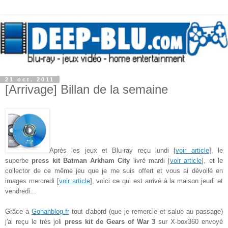
21 oct. 2011
[Arrivage] Billan de la semaine
Après les jeux et Blu-ray reçu lundi [
voir article
], le
superbe
press kit Batman Arkham City
livré mardi [
voir article
], et le
collector de ce même jeu que je me suis offert et vous ai dévoilé en
images mercredi [
voir article
], voici ce qui est arrivé à la maison jeudi et
vendredi...
Grâce à
Gohanblog.fr
tout d'abord (que je remercie et salue au passage)
j'ai reçu le très joli
press kit de Gears of War 3
sur X-box360 envoyé