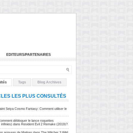
EDITEURS/PARTENAIRES
ltés
Tags
Blog Archives
CLES LES PLUS CONSULTÉS
Saint Seiya Cosmo Fantasy: Comment utiliser le
Comment débloquer le lance roquettes
s infinies) dans Resident Evil 2 Remake (2019)?
Les armures de Maitres dans The Witcher 3 Wild