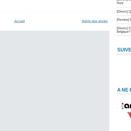
Hunt
[Divers] Q
[Review] 
Accueil
Article plus ancien
[Divers] 
Belgique?
SUIV
A NE