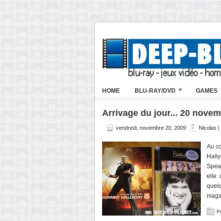
»
HOME
BLU-RAY/DVD
GAMES
Arrivage du jour... 20 nove
vendredi, novembre 20, 2009
Nicolas 
Au co
Hally
Spear
elle 
quel
maga
P