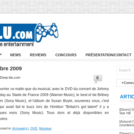
»
NEWS
REVIEWS
CONCOURS
PRÉSENTATION/CONTACT
mbre 2009
0
| Deep-blu.com
+Consu
urrier ce matin que du musical, avec le DVD du concert de Johnny
day au Stade de France 2009 (Warner Music), le best of de Britney
ARTI
s (Sony Music), et l'album de Susan Boyle, souvenez vous, c'est
qui avait fait le buzz lors de l'émition "Britain's got talent" il y a
[Divers] 
ques mois (Sony Music). Tous dors et déjà disponibles en
Star Hill
sins.
[Astuce] 
(munition
osted in:
Arrivage(s)
,
DVD
,
Musique
[Divers] 