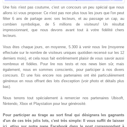
Une fois n'est pas coutume, c'est un concours un peu spécial que nous
allons ici vous proposer. Ce n'est pas non plus tous les jours que l'on peut
fêter 6 ans de partage avec ses lecteurs, et
au passage
un cap,
au
combien
symbolique, de 5 millions de visiteurs
! Un résultat
impressionnant, que nous devons avant tout à votre fidélité
chers
lecteurs.
Vous êtes chaque jours, en moyenne, 5.
3
00 à venir nous lire (moyenne
effectuée sur le nombre de visi
teurs uniques quotidien
recensé
sur les
12
derniers mois)
, et cela nous fait
extrêmement
plaisir de vous savoir aussi
nombreux et
f
i
dèles
. P
o
ur lire nos tests
et
nos news bien sûr, mais
également, nous
en sommes
conscients
, pour
participer
à nos divers
con
c
ours. Et une fois encore no
s partenaires ont été particulièrement
généreux en nous offrant des lots d'exce
ption (voir
photo
et détails
plus
bas
)
.
Nous tenons tout spécialement à remercier nos partenaires
Ubisoft,
Nintendo, Xbox et P
l
aystation pour leur générosité.
Pour participer au ti
rage au sort final qui désignera les gagnants
d'un de ces très jolis lots,
c'est très simple
:
I
l vous suffit de laisser
ici
, et/ou sur notre page Facebook dans le post correspondant à