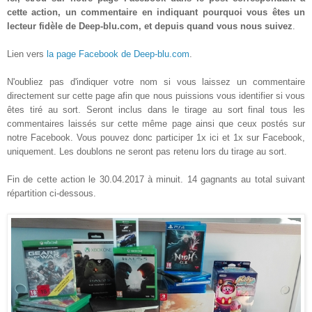
cette action, un commentaire en indiquant pourquoi vous êtes un
lecteur fidèle de Deep-blu.com, et depuis quand vous nous suivez
.
Lien vers
l
a
page Facebook de Deep-blu.com
.
N'oubliez pas d'indiquer votre
nom
si vous laissez un commentaire
directement sur cette page afin que nous puissions vous identifier
si vous
êtes
tir
é
au sort. Seront inclus dans le tirage au sort final tous les
commentaires
laissés sur cette même page
ainsi que ceux postés
sur
notre Facebook. Vous pouvez donc participer 1x ici et 1x sur Facebook,
uniquement. Les
doublons
ne seront pas retenu lors du tirage au so
rt.
Fin de cette action le
30
.04
.2017
à minuit. 14 gagnants au total suivant
répartition ci-dessous.