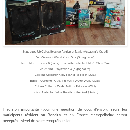
Statuettes
UbiCollectibles de Aguilar et Maria (Assassin's Creed
)
J
eu Gears of War 4 Xbox One (3 gagnants)
Jeux
Halo 5 + Forza 6 (code) + manette collector Halo 5
Xbox One
Jeux Nioh Playstation 4 (5 gagnants)
Editions
C
ollector Kirby P
l
anet Robobot
(3DS)
Edition Collector
Poutchi
&
Yosh
i
Wooly World (3DS)
Edition Collector
Zelda Twilight Princess (WiiU)
Edition Collector
Zelda Breath of the Wild (Switch)
Précision importante (pour une question de coût d'envoi): seuls les
participants résidant au Benelux et en France métropolitaine seront
acceptés
. Merci de votre compréhension
.