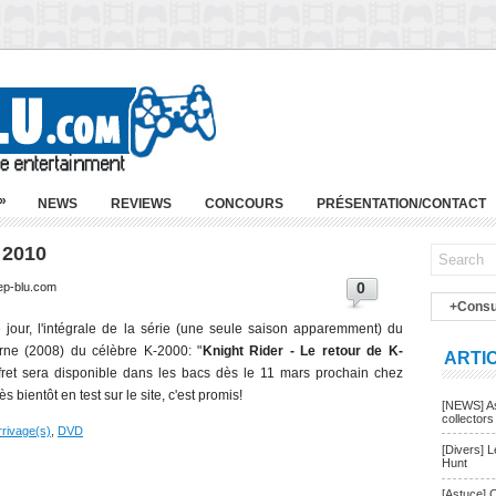
»
NEWS
REVIEWS
CONCOURS
PRÉSENTATION/CONTACT
r 2010
0
ep-blu.com
+Consu
e jour, l'intégrale de la série (une seule saison apparemment) du
ne (2008) du célèbre K-2000: "
Knight Rider - Le retour de K-
ARTI
ffret sera disponible dans les bacs dès le 11 mars prochain chez
ès bientôt en test sur le site, c'est promis!
[NEWS] As
collectors
rrivage(s)
,
DVD
[Divers] 
Hunt
[Astuce] 