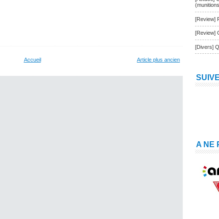
(munition
[Review] 
[Review] 
[Divers] Q
Accueil
Article plus ancien
SUIV
A NE