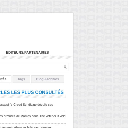
EDITEURS/PARTENAIRES
ltés
Tags
Blog Archives
CLES LES PLUS CONSULTÉS
sassin's Creed Syndicate dévoile ses
Les armures de Maitres dans The Witcher 3 Wild
Comment débloquer le lance roquettes