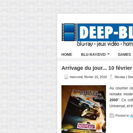
»
HOME
BLU-RAY/DVD
GAMES
Arrivage du jour... 10 févrie
mercredi, février 10, 2010
Nicolas | De
Au courrier c
remake moder
2000
". Ce co
Universal, et tr
Posted in:
A