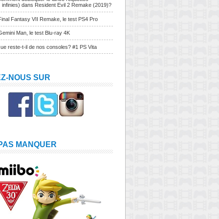
s infinies) dans Resident Evil 2 Remake (2019)?
Final Fantasy VII Remake, le test PS4 Pro
Gemini Man, le test Blu-ray 4K
ue reste-t-il de nos consoles? #1 PS Vita
EZ-NOUS SUR
 PAS MANQUER