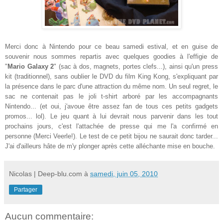
Merci donc à Nintendo pour ce beau samedi estival, et en guise de
souvenir nous sommes repartis avec quelques goodies à l'effigie de
"
Mario Galaxy 2
" (sac à dos, magnets, portes clefs...), ainsi qu'un press
kit (traditionnel), sans oublier le DVD du film King Kong, s'expliquant par
la présence dans le parc d'une attraction du même nom. Un seul regret, le
sac ne contenait pas le joli t-shirt arboré par les accompagnants
Nintendo... (et oui, j'avoue être assez fan de tous ces petits gadgets
promos... lol). Le jeu quant à lui devrait nous parvenir dans les tout
prochains jours, c'est l'attachée de presse qui me l'a confirmé en
personne (Merci Veerle!). Le test de ce petit bijou ne saurait donc tarder...
J'ai d'ailleurs hâte de m'y plonger après cette alléchante mise en bouche.
Nicolas | Deep-blu.com
à
samedi, juin 05, 2010
Partager
Aucun commentaire: