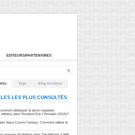
EDITEURS/PARTENAIRES
ltés
Tags
Blog Archives
CLES LES PLUS CONSULTÉS
Comment débloquer le lance roquettes
s infinies) dans Resident Evil 2 Remake (2019)?
Saint Seiya Cosmo Fantasy: Comment utiliser le
Les armures de Maitres dans The Witcher 3 Wild