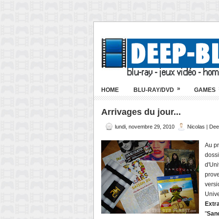
»
HOME
BLU-RAY/DVD
GAMES
Arrivages du jour...
lundi, novembre 29, 2010
Nicolas | De
Au pr
doss
d'Un
prov
vers
Univ
Extr
"
San