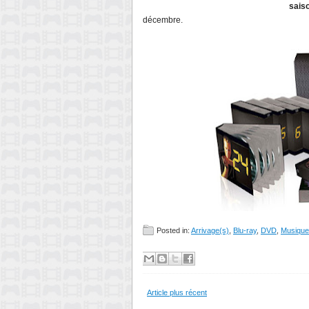
sais
décembre.
Posted in:
Arrivage(s)
,
Blu-ray
,
DVD
,
Musique
Article plus récent