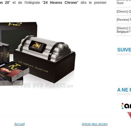
on 20
" et de l'intégrale "
24 Heures Chrono
" dès le premier
Hunt
[Divers] Q
[Review] 
[Divers] 
Belgique?
SUIV
A NE
Accueil
Article plus ancien