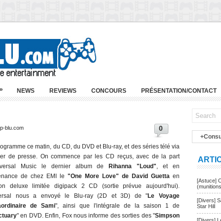
»
NEWS
REVIEWS
CONCOURS
PRÉSENTATION/CONTACT
0
ep-blu.com
+Consu
ogramme ce matin, du CD, du DVD et Blu-ray, et des séries télé via
ier de presse. On commence par les CD reçus, avec de la part
ARTI
iversal Music le dernier album de
Rihanna "Loud"
, et en
enance de chez EMI le
"One More Love" de David Guetta
en
[Astuce] 
ion deluxe limitée digipack 2 CD (sortie prévue aujourd'hui).
(munition
ersal nous a envoyé le Blu-ray (2D et 3D) de "
Le Voyage
[Divers] 
aordinaire de Sami
", ainsi que l'intégrale de la saison 1 de
Star Hill
ctuary
" en DVD. Enfin, Fox nous informe des sorties des "
Simpson
[Divers] 