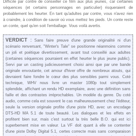
Difficile par contre de conseiller ce film aux plus jeunes, car certaines
séquences (et certains personnages en particulier) risqueraient de
probablement les heurter. En tant qu'adultes par contre, vous n'avez rien
à craindre, à condition de savoir où vous mettez les pieds. Un conte reste
un conte, quel qu'en soit l'emballage. Vous voilà avertis.
VERDICT
:
Sans faire preuve d'une grande originalité ni d'un
scénario renversant, "Winter's Tale" se positionne néanmoins comme
un joli et poétique divertissement, avant tout conseillé aux adultes
(certaines séquences pourraient en effet heurter le plus jeune public).
Servi par un casting judicieusement choisi ainsi que par une bande
originale envoutante, cet amour d'hiver offre de nombreux atouts, qui
devraient faire fondre le cœur des plus sensibles parmi vous. Coté
technique, WHV nous livre un master 1080p tout simplement
splendide, affichant un rendu HD exemplaire, avec une définition sans
faille et des contrastes irréprochables. Un modèle du genre. Du coté
audio, comme cela est souvent le cas malheureusement chez l'éditeur,
seule la version originale profite d'une piste HD, avec un encodage
DTS-HD MA 5.1 de toute beauté. Les dialogues et les effets en
profitent bien sur, mais c'est surtout la très belle B.O. qui est ici
superbement mise en valeur. La VF doit quant à elle se contenter
d'une piste Dolby Digital 5.1, certes correcte mais sans comparaison