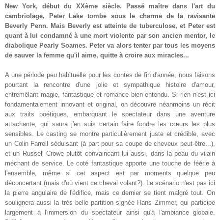
New York, début du XXème siècle. Passé maître dans l'art du
cambriolage, Peter Lake tombe sous le charme de la ravisante
Beverly Penn. Mais Beverly est atteinte de tuberculose, et Peter est
quant à lui condamné à une mort violente par son ancien mentor, le
diabolique Pearly Soames. Peter va alors tenter par tous les moyens
de sauver la femme qu'il aime, quitte à croire aux miracles...
A une période peu habituelle pour les contes de fin d'année, nous faisons
pourtant la rencontre d'une jolie et sympathique histoire d'amour,
entremêlant magie, fantastique et romance bien entendu. Si rien n'est ici
fondamentalement innovant et original, on découvre néanmoins un récit
aux traits poétiques, embarquant le spectateur dans une aventure
attachante, qui saura j'en suis certain faire fondre les cœurs les plus
sensibles. Le casting se montre particulièrement juste et crédible, avec
un Colin Farrell séduisant (à part pour sa coupe de cheveux peut-être...),
et un Russell Crowe plutôt convaincant lui aussi, dans la peau du vilain
méchant de service. Le coté fantastique apporte une touche de féérie à
l'ensemble, même si cet aspect est par moments quelque peu
déconcertant (mais d'où vient ce cheval volant?). Le scénario n'est pas ici
la pierre angulaire de l'édifice, mais ce dernier se tient malgré tout. On
soulignera aussi la très belle partition signée Hans Zimmer, qui participe
largement à l'immersion du spectateur ainsi qu'à l'ambiance globale.