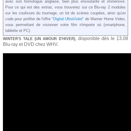
avec son homologue anglaise, bien plus envoutante et immersive.
Pour ce qui est des extras, vous trouverez sur ce Blu-ray 2 modules
sur les coulisses du tournage, un lot de scènes coupées, ainsi qu'un
code pour profiter de l'offre "
Digital UltraViolet
" de Warner Home Video,
vous permettant de visionner votre film n'importe où (smartphone,
tablette et PC).
, disponible dès le 13.08
WINTER'S TALE (UN AMOUR D'HIVER)
Blu-ray et DVD chez WHV.