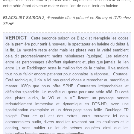
cette série étant devenue maitre dans l'art de nous tenir en haleine
.
BLACKLIST S
AISON 2
, disponible dès à présent en Blu-ray et DVD chez
SPHE.
VERDICT
:
Cette seconde saison de Blacklist
réemploie
les codes
de la première pour tenir
à nouveau le spectateur en haleine du début à
la fin. Le mystère reste
entier
mais les pistes vers la vérité semble
nt
cela dit
p
rogressivement
moins nébuleuses (quoique).
Les relations
entre les personnages s'étoffent également et
, plus que jamais, le lien
entre Liz et Reddington reste le maillon fort de la chaine.
Il va malgré
tout nous
falloir
encore
patienter
pour connaitre la réponse...
Courage!
Coté technique, il n'y a ici pas grand chose à reprocher au ma
gnifique
master 1080p que nous offre SPHE. Contrastes irréprochables et
définition splendide. Un modèle du genre pour une série télé.
Du coté
des pistes audio, la VO et la VF livrent un p
aysage sonore
redoutablement immersive et dynamique en DTS-HD
, avec une
spatialisation exemplaire et un découpage sans faille. Doublage FR
soigné.
Pour ce qui est des extras, vous trouverez ici deux
commentaires audio, divers modules
revenant sur les coulisses et l
e
casting, sans oublier un lot de scènes coupées
ainsi que
les
habituelles bandes annonces promo
tionnelles.