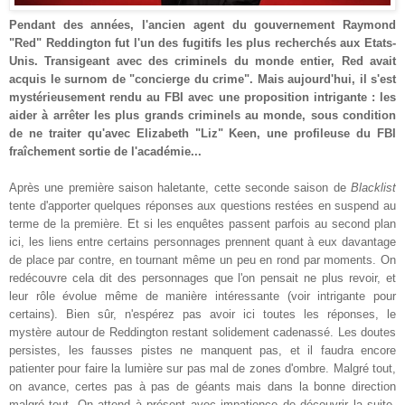
Pendant des années, l'ancien agent du gouvernement Raymond
"Red" Reddington fut l'un des fugitifs les plus recherchés aux Etats-
Unis. Transigeant avec des criminels du monde entier, Red avait
acquis le surnom de "concierge du crime". Mais aujourd'hui, il s'est
mystérieusement rendu au FBI avec une proposition intrigante : les
aider à arrêter les plus grands criminels au monde, sous condition
de ne traiter qu'avec Elizabeth "Liz" Keen, une profileuse du FBI
fraîchement sortie de l'académie...
Après une première saison
haletante
, cette seconde saison de
Blacklist
tente d'apporter quelques réponses aux questions restées en suspend
au
terme de la première. Et si les enquêtes passent
parfois
au second plan
ici, les liens entre certains personnages
prennent quant à eux davantage
de place
par contre,
en tournant même un peu en rond par moments. On
redécouvre
cela dit des personnages que l'on pensait ne plus revoir, et
leur
rôle évolue même de manière intéressante (voir
intrigante
pour
certains). Bien sûr, n'espérez pas avoir ici toutes les réponses, le
mystère
autour de Reddington restant solidement cadenassé. Les doutes
persistes, les fausses pistes ne manquent pas, et il faudra encore
patienter pour faire la lumière sur pas mal de zones d'ombre. Malgré tout,
on avance, certes pas à pas de géants mais dans la bonne
direction
malgré tout. On attend à présent avec impatience de
découvrir
la suite,