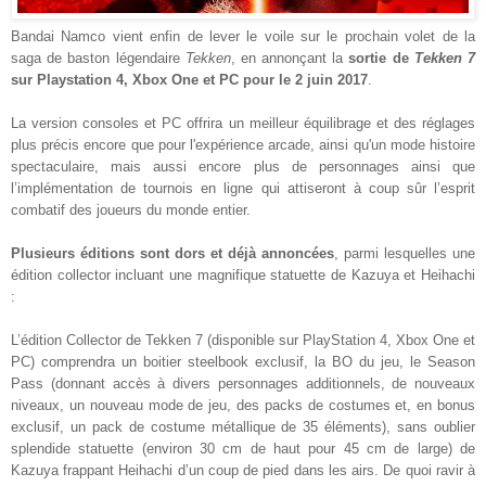
Bandai Namco vient enfin de lever le voile sur le prochain volet de la
saga de baston légendaire
Tekken
, en annonçant la
sortie de
Tekken 7
sur Playstation 4, Xbox One et PC pour le 2 juin 2017
.
La version consoles et PC offrira un meilleur équilibrage et des réglages
plus précis encore que pour l'expérience arcade, ainsi qu'un mode histoire
spectaculaire, mais aussi encore plus de personnages ainsi que
l’implémentation de tournois en ligne qui attiseront à coup sûr l’esprit
combatif des joueurs du monde entier.
Plusieurs éditions sont dors et déjà annoncées
, parmi lesquelles une
édition collector incluant une magnifique statuette de Kazuya et Heihachi
:
L’édition Collector de Tekken 7 (disponible sur PlayStation 4, Xbox One et
PC) comprendra un boitier steelbook exclusif, la BO du jeu, le Season
Pass (donnant accès à divers personnages additionnels, de nouveaux
niveaux, un nouveau mode de jeu, des packs de costumes et, en bonus
exclusif, un pack de costume métallique de 35 éléments), sans oublier
splendide statuette (environ 30 cm de haut pour 45 cm de large) de
Kazuya frappant Heihachi d’un coup de pied dans les airs. De quoi ravir à