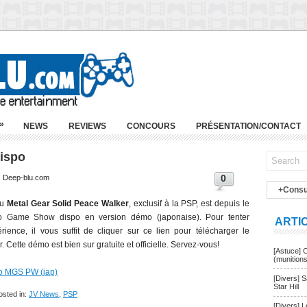
»
NEWS
REVIEWS
CONCOURS
PRÉSENTATION/CONTACT
ispo
0
 | Deep-blu.com
+Consu
eu
Metal Gear Solid Peace Walker
, exclusif à la PSP, est depuis le
o Game Show dispo en version démo (japonaise). Pour tenter
ARTI
érience, il vous suffit de cliquer sur ce lien pour télécharger le
er. Cette démo est bien sur gratuite et officielle. Servez-vous!
[Astuce] 
(munition
 MGS PW (jap)
[Divers] 
Star Hill
osted in:
JV News
,
PSP
[Divers] 