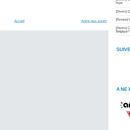
Hunt
[Divers] Q
[Review] 
Accueil
Article plus ancien
[Divers] 
Belgique?
SUIV
A NE