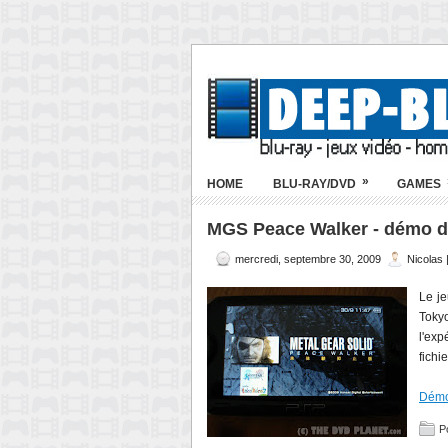
»
HOME
BLU-RAY/DVD
GAMES
MGS Peace Walker - démo d
mercredi, septembre 30, 2009
Nicolas
Le j
Toky
l'exp
fichi
Démo
P