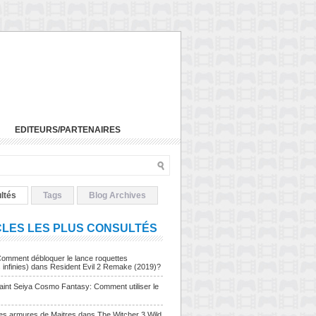
EDITEURS/PARTENAIRES
ltés
Tags
Blog Archives
CLES LES PLUS CONSULTÉS
Comment débloquer le lance roquettes
s infinies) dans Resident Evil 2 Remake (2019)?
Saint Seiya Cosmo Fantasy: Comment utiliser le
Les armures de Maitres dans The Witcher 3 Wild