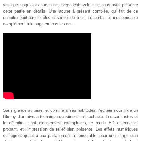
vrai que jusqu’alors aucun des précédents volets ne nous avait présenté
cette partie en détails. Une lacune à présent comblée, qui fait de ce
chapitre peut-être le plus essentiel de tous. Le parfait et indispensable
complément à la saga en tous les cas
.
Sans grande surprise, et comme à ses habitudes, l’éditeur nous livre un
Blu-ray d’un niveau technique quasiment irréprochable. Les contrastes et
la définition sont globalement exemplaires, le rendu HD efficace et
probant, et l’impression de relief bien présente. Les effets numériques
s’intègrent quant à eux parfaitement à l’ensemble, pour une image d’un