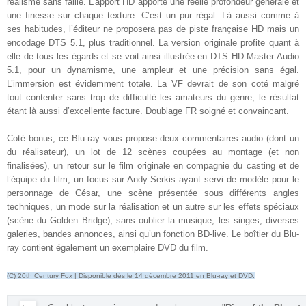
réalisme sans faille. L’apport HD apporte une réelle profondeur générale et
une finesse sur chaque texture. C’est un pur régal. Là aussi comme à
ses habitudes, l’éditeur ne proposera pas de piste française HD mais un
encodage DTS 5.1, plus traditionnel. La version originale profite quant à
elle de tous les égards et se voit ainsi illustrée en DTS HD Master Audio
5.1, pour un dynamisme, une ampleur et une précision sans égal.
L’immersion est évidemment totale. La VF devrait de son coté malgré
tout contenter sans trop de difficulté les amateurs du genre, le résultat
étant là aussi d’excellente facture. Doublage FR soigné et convaincant
.
Coté bonus, ce Blu-ray vous propose deux commentaires audio (dont un
du réalisateur), un lot de 12 scènes coupées au montage (et non
finalisées), un retour sur le film originale en compagnie du casting et de
l’équipe du film, un focus sur Andy Serkis ayant servi de modèle pour le
personnage de César, une scène présentée sous différents angles
techniques, un mode sur la réalisation et un autre sur les effets spéciaux
(scène du Golden Bridge), sans oublier la musique, les singes, diverses
galeries, bandes annonces, ainsi qu’un fonction BD-live. Le boîtier du Blu-
ray contient également un exemplaire DVD du film
.
(C) 20th Century Fox | Disponible dès le 14 décembre 2011 en Blu-ray et DVD.