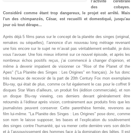
l’activité cérébrale
des cobayes.
Considéré comme étant trop dangereux, le projet est arrêté. Mais
l'un des chimpanzés, César, est
recueilli et domestiqué, jusqu'au
jour où tout dérape...
Après déjà 5 films parus sur le concept de la planète des singes (original,
remakes ou séquelles), l’annonce d’un nouveau long métrage revenant
une fois encore sur le sujet ne m’avait pas véritablement emballé, je dois
vous l’avouer. Une fois mieux informé sur ce nouvel épisode, et après les
nombreux échos positifs reçus, j’ai commencé à changer d’opinion, et
même à devenir impatient de visionner ce "Rise of the Planet of the
Apes" ("La Planète des Singes : Les Origines" en français). Je fus donc
très heureux de recevoir de la part de 20th Century Fox mon exemplaire
Blu-ray, qui était de plus, comme ce fut également le cas pour le coffret 9
disques Star Wars d’ailleurs, un produit fini (édition commerciale), et non
un disque Blu-ray viewing, ces derniers devant généralement être
retournés à l’éditeur après vision, contrairement aux produits finis que les
journalistes peuvent conserver. Cette parenthèse fermée, revenons au
film lui-même. "La Planète des Singes : Les Origines" pose donc, comme
son nom le laisse supposer, les bases et l’explication du soulèvement
des singes contre l’humanité, qui va mener cette dernière vers son déclin
et à l’assouvissement des hommes face à la domination des bêtes. Il est