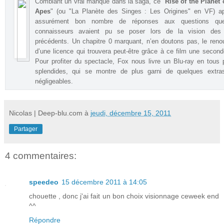
Comblant un vrai manque dans la saga, ce "
Rise of the Planet 
Apes
" (ou "La Planète des Singes : Les Origines" en VF) ap
assurément bon nombre de réponses aux questions qu
connaisseurs avaient pu se poser lors de la vision des 
précédents. Un chapitre 0 marquant, n’en doutons pas, le ren
d’une licence qui trouvera peut-être grâce à ce film une second
Pour profiter du spectacle, Fox nous livre un Blu-ray en tous 
splendides, qui se montre de plus garni de quelques extra
négligeables
.
Nicolas | Deep-blu.com
à
jeudi, décembre 15, 2011
Partager
4 commentaires:
speedeo
15 décembre 2011 à 14:05
chouette , donc j'ai fait un bon choix visionnage ceweek end
^^
Répondre