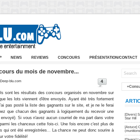
»
NEWS
REVIEWS
CONCOURS
PRÉSENTATION/CONTACT
cours du mois de novembre...
4
| Deep-blu.com
+Consu
 sont les résultats des concours organisés en novembre sur
ue les lots viennent d'être envoyés. Ayant été très fortement
ARTI
i pas posté la liste des gagnants sur le site, et je ne le ferai
chez que chacun des gagnants à logiquement du recevoir une
[Divers] 
i envoyé). Si vous n'avez aucun courriel de ma part dans votre
Star Hill
parmi les chanceux cette fois-ci. Une fois encore c'est plus de
[Astuce] 
 qui ont été enregistrées... La chance ne peut donc sourire à
(munition
 votre fidélité!
[Divers] 