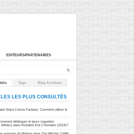
EDITEURS/PARTENAIRES
ltés
Tags
Blog Archives
CLES LES PLUS CONSULTÉS
Saint Seiya Cosmo Fantasy: Comment utiliser le
Comment débloquer le lance roquettes
s infinies) dans Resident Evil 2 Remake (2019)?
Les armures de Maitres dans The Witcher 3 Wild