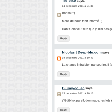
Tidibiko
says:
14 décembre 2011 à 21:38
Bonsoir :)
Merci de nous tenir informé. ;)
Han! Cela veut dire que je n'ai pas g
Reply
Nicolas | Deep-blu.com
says:
15 décembre 2011 à 10:43
La chance finira bien par sourire, il fa
Reply
Bluray-collec
says:
15 décembre 2011 à 20:13
@tidibiko, pareil, dommage, les lots é
Reply