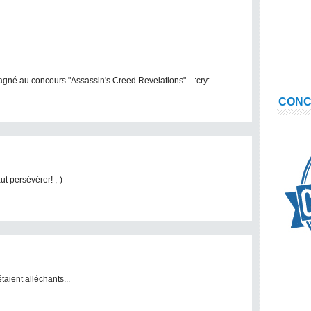
agné au concours "Assassin's Creed Revelations"... :cry:
CON
ut persévérer! ;-)
taient alléchants...