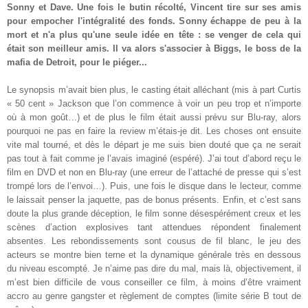
Sonny et Dave. Une fois le butin récolté, Vincent tire sur ses amis
pour empocher l'intégralité des fonds. Sonny échappe de peu à la
mort et n'a plus qu'une seule idée en tête : se venger de cela qui
était son meilleur amis. Il va alors s'associer à Biggs, le boss de la
mafia de Detroit, pour le piéger
...
Le synopsis m’avait bien plus, le casting était alléchant (mis à part Curtis
« 50 cent » Jackson que l’on commence à voir un peu trop et n’importe
où à mon goût…) et de plus le film était aussi prévu sur Blu-ray, alors
pourquoi ne pas en faire la review m’étais-je dit. Les choses ont ensuite
vite mal tourné, et dès le départ je me suis bien douté que ça ne serait
pas tout à fait comme je l’avais imaginé (espéré). J’ai tout d’abord reçu le
film en DVD et non en Blu-ray (une erreur de l’attaché de presse qui s’est
trompé lors de l’envoi…). Puis, une fois le disque dans le lecteur, comme
le laissait penser la jaquette, pas de bonus présents. Enfin, et c’est sans
doute la plus grande déception, le film sonne désespérément creux et les
scènes d’action explosives tant attendues répondent finalement
absentes. Les rebondissements sont cousus de fil blanc, le jeu des
acteurs se montre bien terne et la dynamique générale très en dessous
du niveau escompté. Je n’aime pas dire du mal, mais là, objectivement, il
m’est bien difficile de vous conseiller ce film, à moins d’être vraiment
accro au genre gangster et règlement de comptes (limite série B tout de