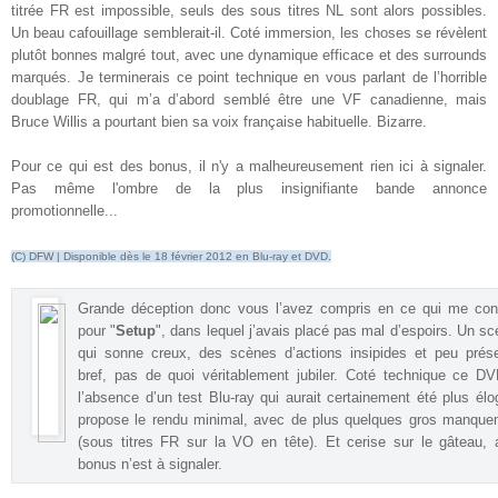
titrée FR est impossible, seuls des sous titres NL sont alors possibles.
Un beau cafouillage semblerait-il. Coté immersion, les choses se révèlent
plutôt bonnes malgré tout, avec une dynamique efficace et des surrounds
marqués. Je terminerais ce point technique en vous parlant de l’horrible
doublage FR, qui m’a d’abord semblé être une VF canadienne, mais
Bruce Willis a pourtant bien sa voix française habituelle. Bizarre
.
Pour ce qui est des bonus, il n'y a malheureusement rien ici à signaler.
Pas même l'ombre de la plus insignifiante bande annonce
promotionnelle..
.
(C) DFW | Disponible dès le 18 février 2012 en Blu-ray et DVD.
Grande déception donc vous l’avez compris en ce qui me con
pour "
Setup
", dans lequel j’avais placé pas mal d’espoirs. Un sc
qui sonne creux, des scènes d’actions insipides et peu prés
bref, pas de quoi véritablement jubiler. Coté technique ce D
l’absence d’un test Blu-ray qui aurait certainement été plus élo
propose le rendu minimal, avec de plus quelques gros manque
(sous titres FR sur la VO en tête). Et cerise sur le gâteau,
bonus n’est à signaler.