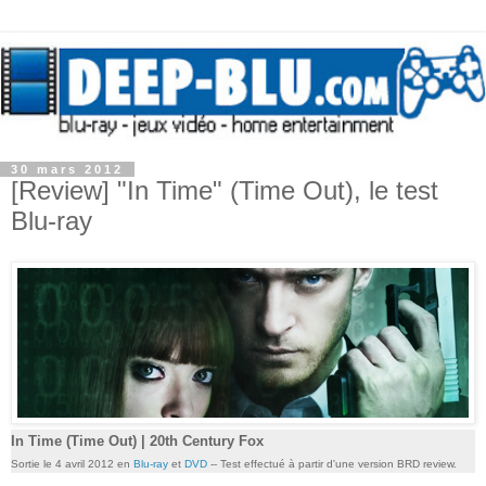
30 mars 2012
[Review] "In Time" (Time Out), le test
Blu-ray
In Time (Time Out) | 20th Century Fox
Sortie le 4 avril 2012 en
Blu-ray
et
DVD
-- Test effectué à partir d'une version BRD review.