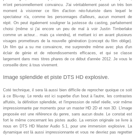
m'ont personnellement convaincu. J'ai véritablement passé un très bon
moment à visionner ce film d'action néo-futuriste dans lequel le
spectateur n'a, comme les personnages d'ailleurs, aucun moment de
répit. On peut également souligner la justesse du casting, parfaitement
choisi (même si j'ai encore un peu de mal à voir Justin Timberlake
comme un acteur... mais ça viendra), et mettant ici en avant plusieurs
visages prometteurs de la nouvelle génération (concept du film oblige).
Un film qui a su me convaincre, me surprendre même avec plus d'un
éclair de génie et de rebondissements efficaces, et qui se classe
largement dans mes titres phares de ce début d'année 2012. Je vous le
conseille donc à tous vivement.
Image splendide et piste DTS HD explosive.
Coté technique, il sera là aussi bien difficile de reprocher quoique ce soit
à ce Blu-ray. Le rendu est ici superbe d'un bout à l'autre, les contrastes
affutés, la définition splendide, et l'impression de relief réelle, voir même
impressionnante par moments pour un master HD 2D et non 3D. L'image
proposée
est une référence du genre, sans aucun doute. Le constat est
fort le même concernant les pistes audio. La version originale se livre à
nous en DTS HD Master Audio 5.1, pour une immersion explosive. La
dynamique est là aussi impressionnante et vous ne devriez pas regretter