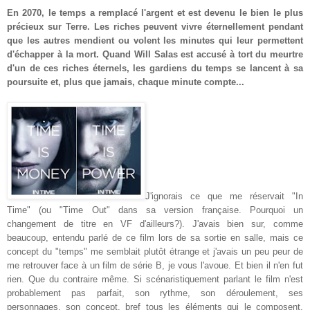
En 2070, le temps a remplacé l'argent et est devenu le bien le plus
précieux sur Terre. Les riches peuvent vivre éternellement pendant
que les autres mendient ou volent les minutes qui leur permettent
d'échapper à la mort. Quand Will Salas est accusé à tort du meurtre
d'un de ces riches éternels, les gardiens du temps se lancent à sa
poursuite et, plus que jamais, chaque minute compte...
J'ignorais ce que me réservait "In
Time" (ou "Time Out" dans sa version française. Pourquoi un
changement de titre en VF d'ailleurs?). J'avais bien sur, comme
beaucoup, entendu parlé de ce film lors de sa sortie en salle, mais ce
concept du "temps" me semblait plutôt étrange et j'avais un peu peur de
me retrouver face à un film de série B, je vous l'avoue. Et bien il n'en fut
rien. Que du contraire même. Si scénaristiquement parlant le film n'est
probablement pas parfait, son rythme, son déroulement, ses
personnages, son concept, bref tous les éléments qui le composent,