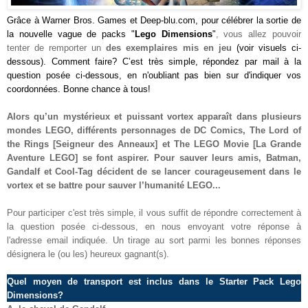
Grâce à
Warner Bros. Games
et Deep-blu.com, pour célébrer la sortie de
la nouvelle vague de packs "
Lego Dimensions
"
, vous allez pouvoir
tenter de remporter
un
des
exemplaires
mis e
n jeu
(voir visuel
s
ci-
dessous). Comment faire? C’est très simple, répondez par mail à la
question posée ci-dessous, en n'oubliant pas bien sur d'indiquer vos
coordonnées. Bonne chance à tous!
Alors qu’un mystérieux et puissant vortex apparaît dans plusieurs
mondes LEGO, différents personnages de DC Comics, The Lord of
the Rings [Seigneur des Anneaux] et The LEGO Movie [La Grande
Aventure LEGO] se font aspirer. Pour sauver leurs amis, Batman,
Gandalf et Cool-Tag décident de se lancer courageusement dans le
vortex et se battre pour sauver l’humanité LEGO.
..
Pour participer c'est très simple, il vous suffit de répondre correctement à
la question posée ci-dessous, en nous envoyant votre réponse à
l'adresse email indiquée. Un tirage au sort parmi les bonnes réponses
désignera le (ou les) heureux gagnant(s).
Quel moyen de transport est inclus dans
le
Starter Pack
Lego
Dimensions?