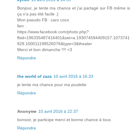
Bonjour, je tente ma chance et j'ai partagé sur FB même si
ça n'a pas été facile ;)
Mon pseudo FB : caro coco
lien :
https://www.facebook.com/photo.php?
fbid=196335487416401&set=a.193074594409157.1073741
828.100011198526076&type=3&theater
Merci et bon dimanche !!!! <3
Répondre
the world of zaza
10 avril 2016 à 16:33
je tente ma chance pour ma poulette
Répondre
Anonyme
10 avril 2016 à 22:37
bonsoir, je participe merci et bonne chance à tous
Répondre