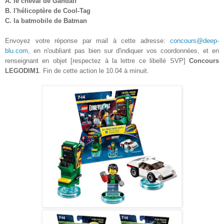
A.
le cheval de Gandalf
B.
l'hélicoptère de Cool
-T
ag
C.
la batmobile de Batman
Envoyez votre réponse par mail à cette adresse:
concours@deep-
blu.com
, en n'oubliant pas bien sur d'indiquer vos coordonnées, et en
renseignant en objet [respectez à la lettre ce libellé SVP]
Concours
LEGODIM1
. Fin de cette action le
10.04
à minuit.