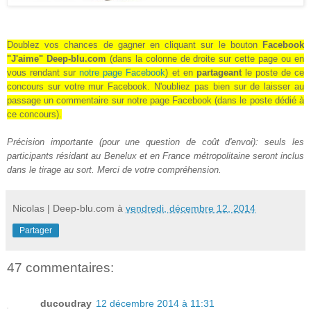
Doublez vos chances de gagner en cliquant sur le bouton
Facebook
"J'aime" Deep-blu.com
(dans la colonne de droite sur cette page ou en
vous rendant sur
notre page Facebook
) et en
partageant
le poste de ce
concours sur votre mur Facebook
. N'oubliez pas bien sur de laisser au
passage un commentaire sur notre page Facebook (dans le poste dédié à
ce concours).
Précision importante (pour une question de coût d'envoi): seuls les
participants résidant au Benelux et en France métropolitaine seront inclus
dans le tirage au sort. Merci de votre compréhension.
Nicolas | Deep-blu.com
à
vendredi, décembre 12, 2014
Partager
47 commentaires:
ducoudray
12 décembre 2014 à 11:31