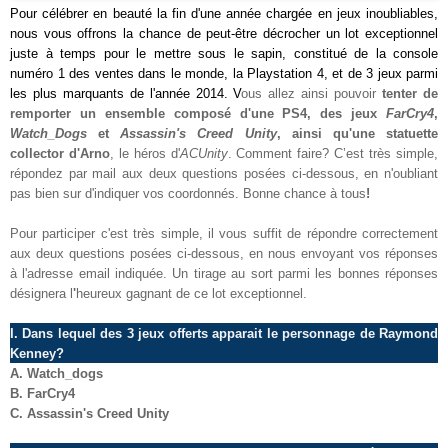
Pour célébrer en beauté la fin d'une année chargée en jeux inoubliables,
nous vous offrons la chance de peut-être décrocher un lot exceptionnel
juste à temps pour le mettre sous le sapin, constitué de la console
numéro 1 des ventes dans le monde, la Playstation 4, et de 3 jeux parmi
les plus marquants de l'année 2014. V
ous allez ainsi pouvoir
tenter de
remporter
un ensemble composé d'une PS4, des jeux
FarCry4
,
Watch_Dogs
et
Assassin's Creed Unity
, ainsi qu'une statuette
collector d'Arno
, le héros d'
ACUnity
. Comment faire? C’est très simple,
répondez par mail aux deux questions posées ci-dessous, en n'oubliant
pas bien sur d'indiquer vos coordonnés. Bonne chance à tous
!
Pour participer c'est très simple, il vous suffit de répondre correctement
aux deux questions posées ci-dessous, en nous envoyant vos réponses
à l'adresse email indiquée. Un tirage au sort parmi les bonnes réponses
désignera l
'
heureux gagnant de ce lot exceptionnel.
I. Dans lequel des 3 jeux offerts apparait le personnage de Raymond
Kenney?
A.
Watch_dogs
B. FarCry4
C. Assassin's Creed Unity