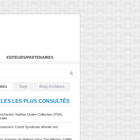
EDITEURS/PARTENAIRES
ltés
Tags
Blog Archives
CLES LES PLUS CONSULTÉS
charted: Nathan Drake Collection (PS4),
railer
sassin's Creed Syndicate dévoile ses
Les armures de Maitres dans The Witcher 3 Wild