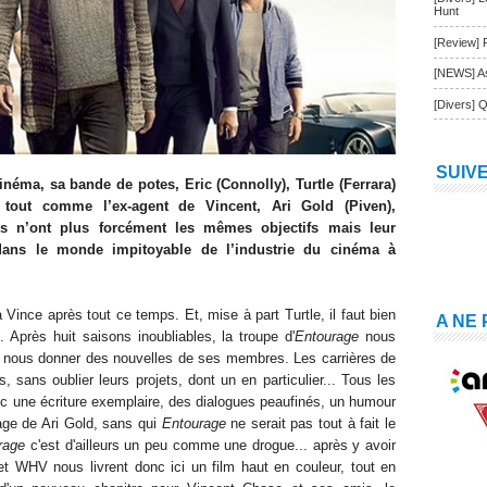
Hunt
[Review] 
[NEWS] As
[Divers] Q
SUIV
inéma, sa bande de potes, Eric (Connolly), Turtle (Ferrara)
, tout comme l’ex-agent de Vincent, Ari Gold (Piven),
Ils n’ont plus forcément les mêmes objectifs mais leur
 dans le monde impitoyable de l’industrie du cinéma à
à Vince aprè
s tout ce temps. Et, mise à part T
u
rtle, il faut bi
e
n
A NE
é.
Après huit saisons inoubliables, l
a
troupe d'
Entourage
nous
ur nous donner des nouvelles de ses membres. Les carrières de
, sans oublier leurs projets, dont un en particulier... Tous les
ec
une écriture exemplaire, des dialog
ues peaufinés, un humou
r
age de Ari Gold, sans qui
Entourage
ne serait pas
to
ut à fait
le
rage
c'est d'ailleurs un peu comme une drogue... après y avoir
et WHV
nous livre
nt
donc ici un film
haut en coule
ur, tout en