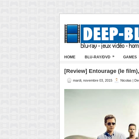
»
HOME
BLU-RAY/DVD
GAMES
[Review] Entourage (le film),
mardi, novembre 03, 2015
Nicolas | D