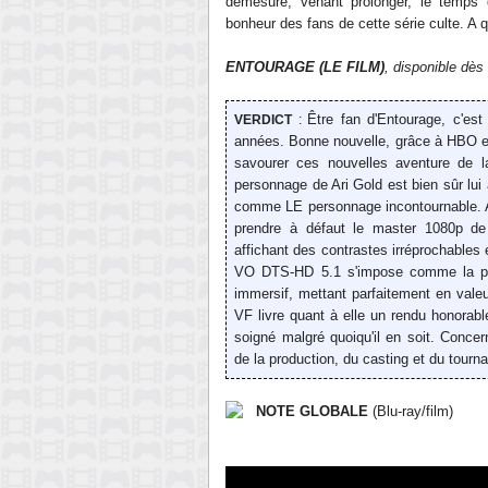
dém
esur
e, venant prolonger, le temps
bonheur des
fans
de cette série culte
. A 
ENTOURAGE (
LE FILM
)
, disponible
d
ès 
Être
fan d'Entourage, c'es
VERDICT
:
ann
ée
s. Bonne nouvelle
,
grâce
à HBO 
savourer ces nouvelles aventure de l
personnage de Ari Gold est bien sûr lui 
comme LE personnage
incontournable
.
prendre à défaut le master
1080p
de 
affichant des contrastes irréprochables 
VO
DTS-HD 5.1 s'impose comme la pi
immersif, mettant parfaitement en
vale
VF
livre quant à elle un rendu
honorabl
soigné malgré
quoiqu'il en soit
.
Concer
d
e la production, du c
asting et du to
urn
NOTE GLOBALE
(Blu-ray/film)