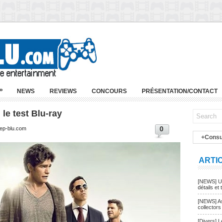
»
NEWS
REVIEWS
CONCOURS
PRÉSENTATION/CONTACT
 le test Blu-ray
0
eep-blu.com
+Consu
ARTI
[NEWS] Un
détails et t
[NEWS] As
collectors
[Divers] 