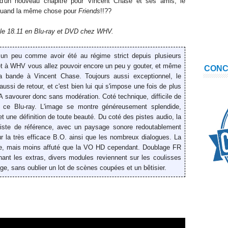
 d'un
nouveau
chapitre
pour Vincent Chase et ses amis, le
quand la même chose pour
Friends
!!??
le 1
8
.11
en Blu-ray
et DVD chez WHV.
t un peu comme avoir été
au régime strict depuis plusieurs
et à WHV
vous allez pouvoir encore un peu y gouter, et même
CON
a bande à Vincent Chase. Toujours aussi exceptionnel, le
aussi de retour, et c'est bien lui qui s'impose une fois
de plus
 A savourer donc sans modération.
Coté technique,
difficile
de
ce Blu-ray.
L
'image
se montre
généreusement
splendide,
et une définition
de toute beauté
.
Du coté des pistes audio, la
ste de référence, avec
un paysage sonore
redoutablement
ur
l
a très efficace B
.
O.
ainsi que les
nombreux dialogues
.
La
e
, mais moins affuté que la VO HD cependant.
Doublage FR
nant les
extras, divers modules reviennent sur les coulisses
age,
sans oublier un lot de scènes coupées et un bêtisier.