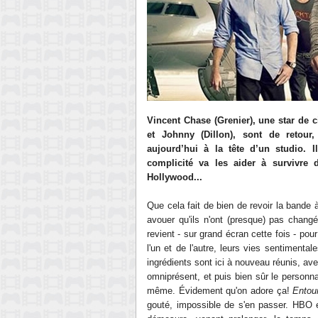
Vincent Chase (Grenier), une star de c
et Johnny (Dillon), sont de retour
aujourd’hui à la tête d’un studio. 
complicité va les aider à survivre
Hollywood...
Que cela fait de bien de r
evoir la bande 
avouer qu'ils n'ont (presque) pas chang
revient
-
sur grand écran cette fois - po
l'
un et de l'autre, leur
s vies sentimentales
ingrédients sont ici à nouveau réunis, av
omniprésent,
et puis bien sûr le personn
même.
Évidement
qu'on ador
e
ça!
Entou
gouté, impossible de s'en passer
. HBO