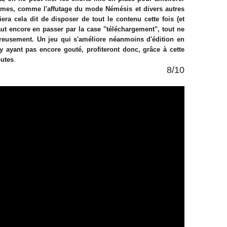
ismes, comme l'affutage du mode Némésis et divers autres
ra cela dit de disposer de tout le contenu cette fois (et
aut encore en passer par la case "téléchargement", tout ne
reusement. Un jeu qui s'améliore néanmoins d'édition en
n'y ayant pas encore gouté, profiteront donc, grâce à cette
outes
.
8/10