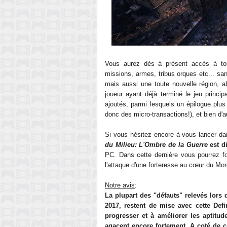
Vous aurez dès à présent accès à to
missions, armes, tribus orques etc... sa
mais aussi une toute nouvelle région, a
joueur ayant déjà terminé le jeu princip
ajoutés, parmi lesquels un épilogue plus
donc des micro-transactions!), et bien d
Si vous hésitez encore à vous lancer da
du Milieu: L'Ombre de la Guerre
est d
PC. Dans cette dernière vous pourrez f
l'attaque d'une forteresse au cœur du Mor
Notre avis
:
La plupart des "défauts" relevés lors 
2017, restent de mise avec cette Defi
progresser et à améliorer les aptitud
agacent encore fortement. A coté de ç