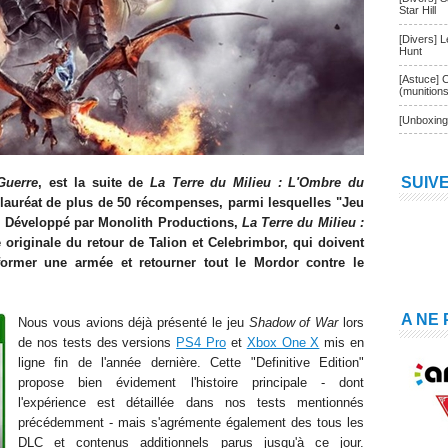
Star Hill
[Divers] 
Hunt
[Astuce] 
(munition
[Unboxing
SUIV
Guerre
, est la suite de
La Terre du Milieu : L'Ombre du
t lauréat de plus de 50 récompenses, parmi lesquelles "Jeu
s. Développé par Monolith Productions,
La Terre du Milieu :
e originale du retour de Talion et Celebrimbor, qui doivent
former une armée et retourner tout le Mordor contre le
A NE
Nous vous avions déjà présenté le jeu
Shadow of War
lors
de nos tests des versions
PS4 Pro
et
Xbox One X
mis en
ligne fin de l'année dernière. Cette "Definitive Edition"
propose bien évidement l'histoire principale - dont
l'expérience est détaillée dans nos tests mentionnés
précédemment - mais s'agrémente également des tous les
DLC et contenus additionnels parus jusqu'à ce jour.