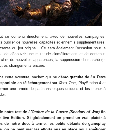
ut ce contenu directement, avec de nouvelles campagnes,
ns oublier de nouvelles capacités et ennemis supplémentaires,
bsente du jeu original. Ce sera également l'occasion pour le
al, de découvrir une multitude d'améliorations et de contenus
 clair, de nouvelles apparences, la suppression du marché (et
'autres changements encore.
ns cette aventure, sachez qu'
une démo gratuite de
La Terre
isponible en téléchargement
sur Xbox One, PlayStation 4 et
ormer une armée de partisans orques uniques et les mener à
dor.
de notre test de
L'Ombre de la Guerre (Shadow of War)
fin
nitive Edition. Si globalement on prend un vrai plaisir à
es de notre duo, à terme, les petits défauts de gameplay
a, on ne peut nier les efforts mis en place pour améliorer