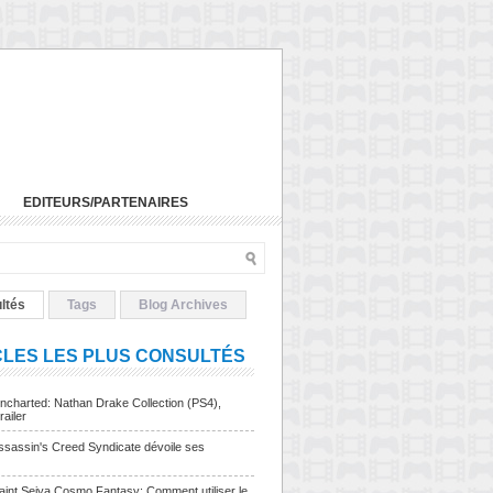
EDITEURS/PARTENAIRES
ltés
Tags
Blog Archives
CLES LES PLUS CONSULTÉS
charted: Nathan Drake Collection (PS4),
railer
sassin's Creed Syndicate dévoile ses
Saint Seiya Cosmo Fantasy: Comment utiliser le