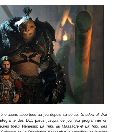
éliorations apportées au jeu depuis sa sortie,
Shadow of War
intégralité des DLC parus jusqu'à ce jour. Au programme on
ajeures (deux Nemesis:
La Tribu du Massacre
et
La Tribu des