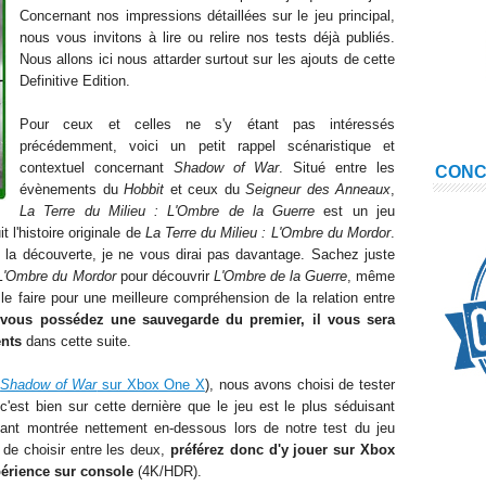
Concernant nos impressions détaillées sur le jeu principal,
nous vous invitons à lire ou relire nos tests déjà publiés.
Nous allons ici nous attarder surtout sur les ajouts de cette
Definitive Edition.
Pour ceux et celles ne s'y étant pas intéressés
précédemment, voici un petit rappel scénaristique et
contextuel concernant
Shadow of War
. Situé entre les
CON
évènements du
Hobbit
et ceux du
Seigneur des Anneaux
,
La Terre du Milieu : L'Ombre de la Guerre
est un jeu
 l'histoire originale de
La Terre du Milieu : L'Ombre du Mordor
.
e la découverte, je ne vous dirai pas davantage. Sachez juste
L'Ombre du Mordor
pour découvrir
L'Ombre de la Guerre
, même
le faire pour une meilleure compréhension de la relation entre
 vous possédez une sauvegarde du premier, il vous sera
ents
dans cette suite.
e
Shadow of War
sur Xbox One X
), nous avons choisi de tester
c'est bien sur cette dernière que le jeu est le plus séduisant
ant montrée nettement en-dessous lors de notre test du jeu
 de choisir entre les deux,
préférez donc d'y jouer sur Xbox
périence sur console
(4K/HDR).