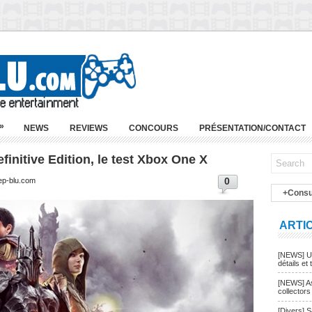
»
NEWS
REVIEWS
CONCOURS
PRÉSENTATION/CONTACT
initive Edition, le test Xbox One X
0
ep-blu.com
+Consu
ARTI
[NEWS] Un
détails et t
[NEWS] As
collectors
[Divers] 