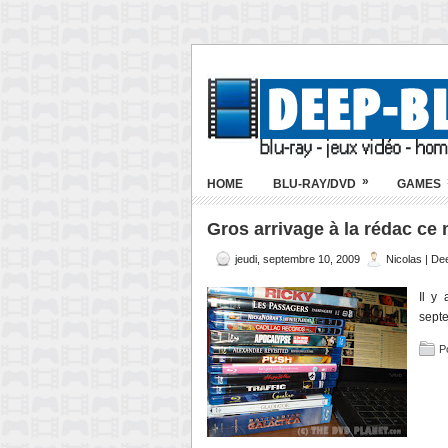
»
HOME
BLU-RAY/DVD
GAMES
Gros arrivage à la rédac ce m
jeudi, septembre 10, 2009
Nicolas | De
Il y
septe
P