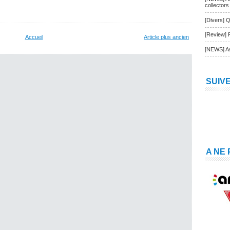
collectors
[Divers] Q
[Review] 
Accueil
Article plus ancien
[NEWS] As
SUIV
A NE