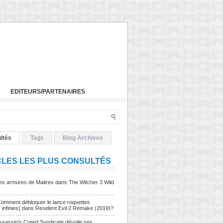
EDITEURS/PARTENAIRES
ltés
Tags
Blog Archives
CLES LES PLUS CONSULTÉS
Les armures de Maitres dans The Witcher 3 Wild
Comment débloquer le lance roquettes
s infinies) dans Resident Evil 2 Remake (2019)?
sassin's Creed Syndicate dévoile ses