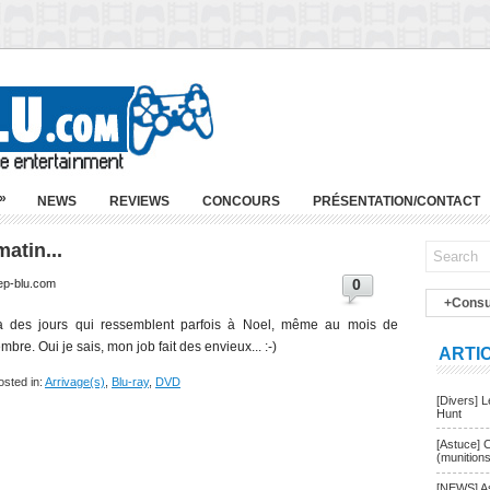
»
NEWS
REVIEWS
CONCOURS
PRÉSENTATION/CONTACT
atin...
0
ep-blu.com
+Consu
 a des jours qui ressemblent parfois à Noel, même au mois de
mbre. Oui je sais, mon job fait des envieux... :-)
ARTI
osted in:
Arrivage(s)
,
Blu-ray
,
DVD
[Divers] 
Hunt
[Astuce] 
(munition
[NEWS] As