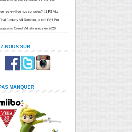
ue reste-t-il de nos consoles? #1 PS Vita
Final Fantasy VII Remake, le test PS4 Pro
sassin's Creed Valhalla arrive en 2020
EZ-NOUS SUR
 PAS MANQUER