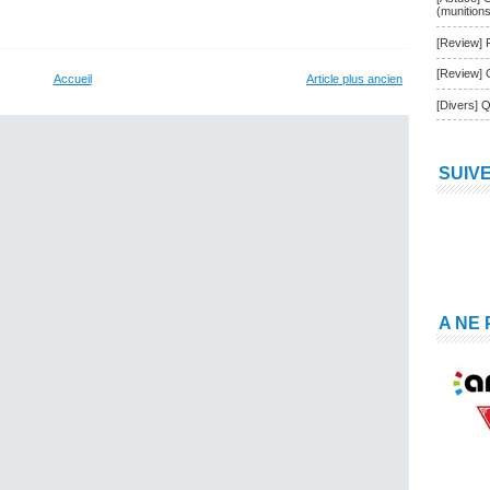
(munition
[Review] 
[Review] 
Accueil
Article plus ancien
[Divers] Q
SUIV
A NE