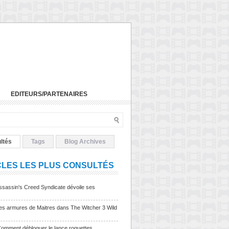
EDITEURS/PARTENAIRES
ltés
Tags
Blog Archives
CLES LES PLUS CONSULTÉS
sassin's Creed Syndicate dévoile ses
Les armures de Maitres dans The Witcher 3 Wild
Comment débloquer le lance roquettes