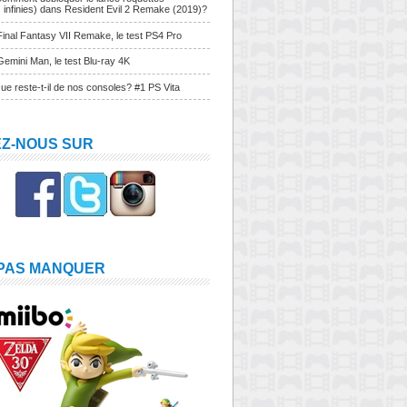
s infinies) dans Resident Evil 2 Remake (2019)?
Final Fantasy VII Remake, le test PS4 Pro
Gemini Man, le test Blu-ray 4K
ue reste-t-il de nos consoles? #1 PS Vita
EZ-NOUS SUR
 PAS MANQUER