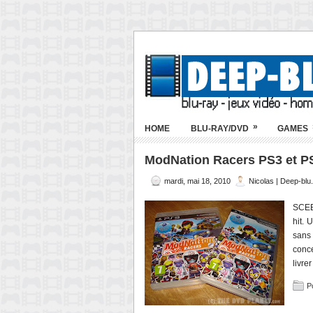
»
HOME
BLU-RAY/DVD
GAMES
ModNation Racers PS3 et P
mardi, mai 18, 2010
Nicolas | Deep-bl
SCEE
hit. 
sans 
conc
livre
P