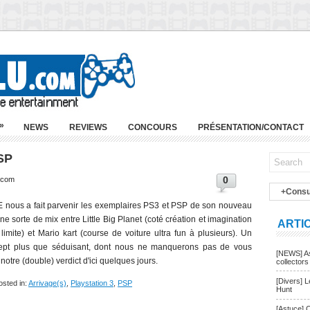
»
NEWS
REVIEWS
CONCOURS
PRÉSENTATION/CONTACT
SP
0
u.com
+Consu
 nous a fait parvenir les exemplaires PS3 et PSP de son nouveau
Une sorte de mix entre Little Big Planet (coté création et imagination
ARTI
limite) et Mario kart (course de voiture ultra fun à plusieurs). Un
ept plus que séduisant, dont nous ne manquerons pas de vous
[NEWS] As
r notre (double) verdict d'ici quelques jours.
collectors
[Divers] 
osted in:
Arrivage(s)
,
Playstation 3
,
PSP
Hunt
[Astuce] 