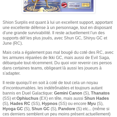
Shion Surplis est quant à lui un excellent support, apportant
une excellente défense à un personnage, tout en disposant
d'une grande survivabilité. Il reste actuellement l'un des
supports déf les plus joués, avec Shun GC, Shiryu GC et
June (RC).
Mais cela a également pas mal bougé du coté des RC, avec
les armures réparées de Ikki GC, mais aussi de Evil Saga,
débarquée tout récemment. Du quoi voir revenir ces persos
dans certaines teams, obligeant là aussi les joueurs à
s'adapter.
Il reste quoiqu'il en soit à coté de tout cela un noyau
d'incontournables. les indétrônables et toujours autant
bannis en Duel Galactique:
Gemini Canon
(S),
Thanatos
(SS) et
Ophiuchus
(EX) en tête, mais aussi
Shun Hades
(S),
Hades RC
(SS),
Hypnos
(SS) ou encore
Myu
(S),
Hyoga GC
(S),
Shun GC
(S),
Pandore
(S) etc... (même si
ces derniers semblent un peu moins présent actuellement)