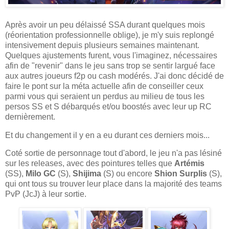
Après avoir un peu délaissé SSA durant quelques mois
(réorientation professionnelle oblige), je m'y suis replongé
intensivement depuis plusieurs semaines maintenant.
Quelques ajustements furent, vous l'imaginez, nécessaires
afin de "revenir" dans le jeu sans trop se sentir largué face
aux autres joueurs f2p ou cash modérés. J'ai donc décidé de
faire le pont sur la méta actuelle afin de conseiller ceux
parmi vous qui seraient un perdus au milieu de tous les
persos SS et S débarqués et/ou boostés avec leur up RC
dernièrement.
Et du changement il y en a eu durant ces derniers mois...
Coté sortie de personnage tout d'abord, le jeu n'a pas lésiné
sur les releases, avec des pointures telles que
Artémis
(SS),
Milo GC
(S),
Shijima
(S) ou encore
Shion Surplis
(S),
qui ont tous su trouver leur place dans la majorité des teams
PvP (JcJ) à leur sortie.