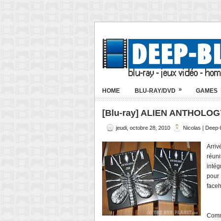
»
HOME
BLU-RAY/DVD
GAMES
[Blu-ray] ALIEN ANTHOLOG
jeudi, octobre 28, 2010
Nicolas | Deep
Arriv
réun
intég
pour
face
Comme