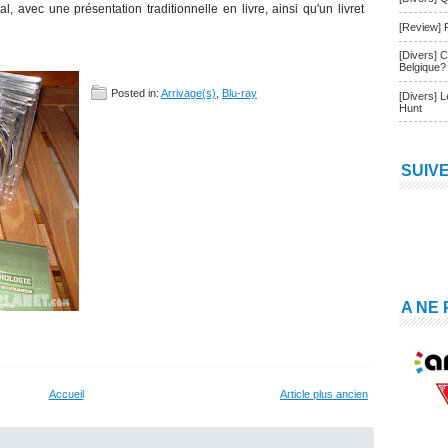
al, avec une présentation traditionnelle en livre, ainsi qu'un livret
[Review] 
[Divers] 
Belgique?
Posted in:
Arrivage(s)
,
Blu-ray
[Divers] 
Hunt
SUIV
A NE
Accueil
Article plus ancien