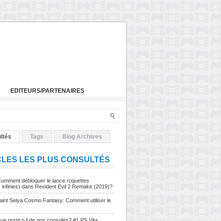
EDITEURS/PARTENAIRES
ltés
Tags
Blog Archives
CLES LES PLUS CONSULTÉS
Comment débloquer le lance roquettes
s infinies) dans Resident Evil 2 Remake (2019)?
Saint Seiya Cosmo Fantasy: Comment utiliser le
ue reste-t-il de nos consoles? #1 PS Vita