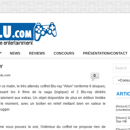
»
NEWS
REVIEWS
CONCOURS
PRÉSENTATION/CONTACT
Y
0
-blu.com
+Consu
é ce matin, le très attendu coffret Blu-ray "Alien" renferme 6 disques,
issant les 4 films de la saga (logique) et 2 Blu-ray dédiés
ARTI
ralement aux extras. Un objet disponible de plus en édition limitée
 le moment, avec un boitier en relief mettant bien en valeur le
[Astuce] 
hugger.
(munition
[Divers] 
Star Hill
 vous pouvez le voir, l'intérieur du coffret ne propose rien de
[Divers] Q