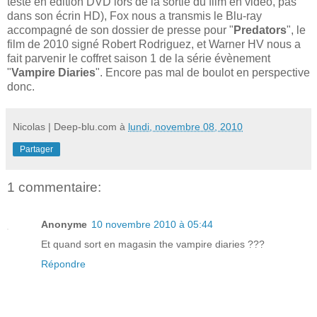
testé en édition DVD lors de la sortie du film en vidéo, pas
dans son écrin HD), Fox nous a transmis le Blu-ray
accompagné de son dossier de presse pour "
Predators
", le
film de 2010 signé Robert Rodriguez, et Warner HV nous a
fait parvenir le coffret saison 1 de la série évènement
"
Vampire Diaries
". Encore pas mal de boulot en perspective
donc.
Nicolas | Deep-blu.com
à
lundi, novembre 08, 2010
Partager
1 commentaire:
Anonyme
10 novembre 2010 à 05:44
Et quand sort en magasin the vampire diaries ???
Répondre