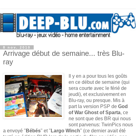
8 nov. 2010
Arrivage début de semaine... très Blu-
ray
Il y en a pour tous les goûts
en ce début de semaine (qui
sera courte avec le férié de
jeudi), et exclusivement en
Blu-ray, ou presque. Mis à
part la version PSP de
God
of War Ghost of Sparta
, ce
ne sont que des BR qui nous
sont parvenus: TwinPics nous
a envoyé "
Bébés
" et "
Largo Winch
" (ce dernier avait été