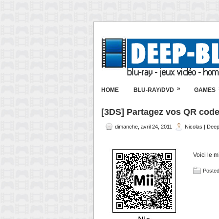
»
HOME
BLU-RAY/DVD
GAMES
[3DS] Partagez vos QR codes
dimanche, avril 24, 2011
Nicolas | Dee
Voici le m
Posted