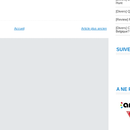
Hunt
[Divers] Q
[Review] 
[Divers] 
Accueil
Article plus ancien
Belgique?
SUIV
A NE