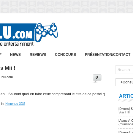
»
NEWS
REVIEWS
CONCOURS
PRÉSENTATION/CONTACT
 Mii !
0
p-blu.com
+Consu
ien... Sauront quoi en faire ceux comprenant le titre de ce poste! :)
ARTI
 in:
Nintendo 3DS
[Divers] 
Star Hill
[Astuce] 
(munition
[Divers] 