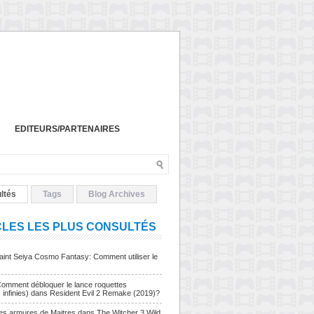
EDITEURS/PARTENAIRES
ltés
Tags
Blog Archives
CLES LES PLUS CONSULTÉS
Saint Seiya Cosmo Fantasy: Comment utiliser le
Comment débloquer le lance roquettes
s infinies) dans Resident Evil 2 Remake (2019)?
Les armures de Maitres dans The Witcher 3 Wild