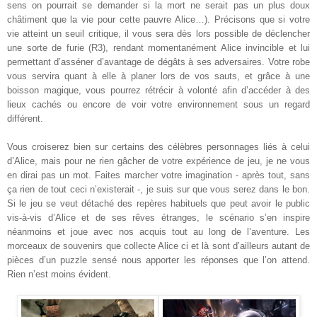
sens on pourrait se demander si la mort ne serait pas un plus doux
châtiment que la vie pour cette pauvre Alice…). Précisons que si votre
vie atteint un seuil critique, il vous sera dès lors possible de déclencher
une sorte de furie (R3), rendant momentanément Alice invincible et lui
permettant d’asséner d’avantage de dégâts à ses adversaires. Votre robe
vous servira quant à elle à planer lors de vos sauts, et grâce à une
boisson magique, vous pourrez rétrécir à volonté afin d’accéder à des
lieux cachés ou encore de voir votre environnement sous un regard
différent.
Vous croiserez bien sur certains des célèbres personnages liés à celui
d’Alice, mais pour ne rien gâcher de votre expérience de jeu, je ne vous
en dirai pas un mot. Faites marcher votre imagination - après tout, sans
ça rien de tout ceci n’existerait -, je suis sur que vous serez dans le bon.
Si le jeu se veut détaché des repères habituels que peut avoir le public
vis-à-vis d’Alice et de ses rêves étranges, le scénario s’en inspire
néanmoins et joue avec nos acquis tout au long de l’aventure. Les
morceaux de souvenirs que collecte Alice ci et là sont d’ailleurs autant de
pièces d’un puzzle sensé nous apporter les réponses que l’on attend.
Rien n’est moins évident.