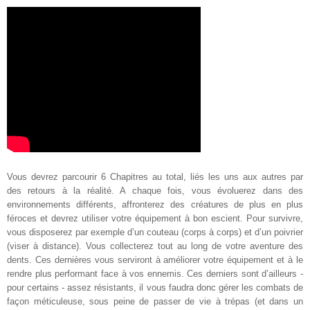
Vous devrez parcourir 6 Chapitres au total, liés les uns aux autres par
des retours à la réalité. A chaque fois, vous évoluerez dans des
environnements différents, affronterez des créatures de plus en plus
féroces et devrez utiliser votre équipement à bon escient. Pour survivre,
vous disposerez par exemple d’un couteau (corps à corps) et d’un poivrier
(viser à distance). Vous collecterez tout au long de votre aventure des
dents. Ces dernières vous serviront à améliorer votre équipement et à le
rendre plus performant face à vos ennemis. Ces derniers sont d’ailleurs -
pour certains - assez résistants, il vous faudra donc gérer les combats de
façon méticuleuse, sous peine de passer de vie à trépas (et dans un