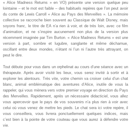
« Alice Madness Returns » en VO) présente une version quelque peu
lointaine – et le mot est faible – des habituels repères que l’on peut avoir
du conte de Lewis Carroll « Alice au Pays des Merveilles ». La mémoire
collective se raccroche bien souvent au Classique de Walt Disney, mais
soyons franc, le titre de EA n’a rien à voir, et de très loin, avec ce film
d’animation, et ne s’inspire aucunement non plus de la version plus
récemment imaginée par Tim Burton. « Alice Madness Returns » est une
version à part, sombre et lugubre, sanglante et même décharnue,
oscillant entre deux mondes, n’étant ni l’un ni l’autre très attrayant, on
peut le dire
.
Tout débute pour vous dans un orphelinat au cours d’une séance avec un
thérapeute. Après avoir visité les lieux, vous serez invité à sortir et à
explorer les alentours. Très vite, votre chemin va croiser celui d’un chat
blanc, animal emblématique des aventures d’Alice, inutile de vous la
rappeler, qui vous mènera vers votre premier voyage en direction du Pays
des Merveilles. Rapidement, après un nécessaire didacticiel, vous allez
vous apercevoir que le pays de vos souvenirs n’a plus rien à voir avec
celui où vous venez de mettre les pieds. Le chat sera ici votre repère, il
vous conseillera, vous livrera ponctuellement quelques indices, mais
c’est bien à la pointe de votre couteau que vous aurez à défendre votre
vie
.