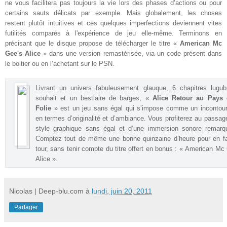
ne vous facilitera pas toujours la vie lors des phases d’actions ou pour
certains sauts délicats par exemple. Mais globalement, les choses
restent plutôt intuitives et ces quelques imperfections deviennent vites
futilités comparés à l'expérience de jeu elle-même. Terminons en
précisant que le disque propose de télécharger le titre «
American Mc
Gee's Alice
» dans une version remastérisée, via un code présent dans
le boitier ou en l’achetant sur le PSN
.
Livrant un univers fabuleusement glauque, 6 chapitres lugub
souhait et un bestiaire de barges, «
Alice Retour au Pays 
Folie
» est un jeu sans égal qui s’impose comme un incontour
en termes d’originalité et d’ambiance. Vous profiterez au passag
style graphique sans égal et d’une immersion sonore remarqu
Comptez tout de même une bonne quinzaine d’heure pour en fa
tour, sans tenir compte du titre offert en bonus : « American Mc
Alice »
.
Nicolas | Deep-blu.com
à
lundi, juin 20, 2011
Partager