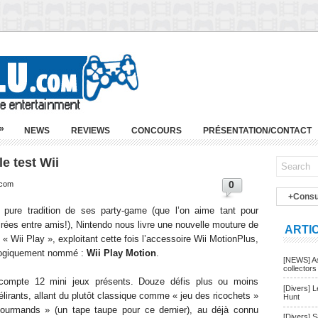
»
NEWS
REVIEWS
CONCOURS
PRÉSENTATION/CONTACT
e test Wii
0
.com
+Consu
 pure tradition de ses party-game (que l’on aime tant pour
irées entre amis!), Nintendo nous livre une nouvelle mouture de
ARTI
« Wii Play », exploitant cette fois l’accessoire Wii MotionPlus,
 logiquement nommé :
Wii Play Motion
.
[NEWS] As
collectors
compte 12 mini jeux présents. Douze défis plus ou moins
[Divers] 
élirants, allant du plutôt classique comme « jeu des ricochets »
Hunt
gourmands » (un tape taupe pour ce dernier), au déjà connu
[Divers] 