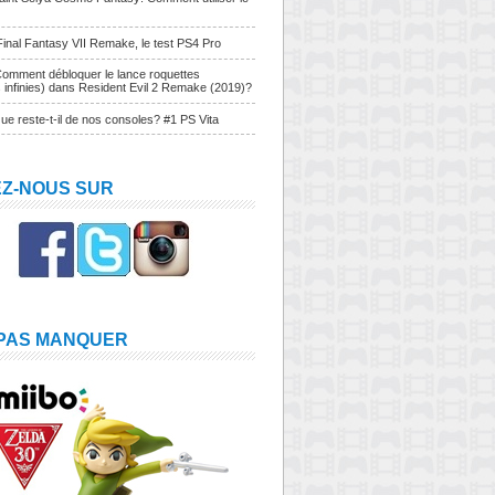
Final Fantasy VII Remake, le test PS4 Pro
Comment débloquer le lance roquettes
s infinies) dans Resident Evil 2 Remake (2019)?
ue reste-t-il de nos consoles? #1 PS Vita
EZ-NOUS SUR
 PAS MANQUER