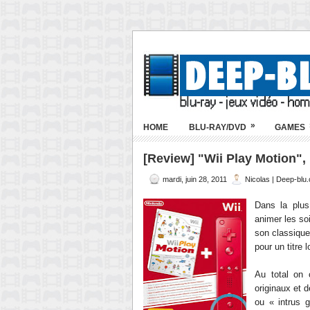
»
HOME
BLU-RAY/DVD
GAMES
[Review] "Wii Play Motion", l
mardi, juin 28, 2011
Nicolas | Deep-blu
Dans la plus
animer les so
son classique 
pour un titre
Au total on 
originaux et d
ou « intrus 