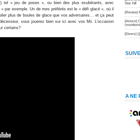
té) tel « jeu de poses », ou bien des plus exubérants, avec
Star Hill
» par exemple. Un de mes préférés est le « défi glacé », où il
[Review] 
iler plus de boules de glace que vos adversaires… et ça peut
cesseur, vous jouerez bien sur ici avec vos Mii. L’occasion
[Astuce] 
(munition
ur certains
?
[Divers] Q
SUIV
A NE