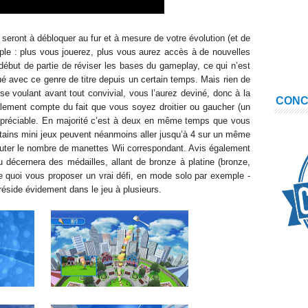
 seront à débloquer au fur et à mesure de votre évolution (et de
mple : plus vous jouerez, plus vous aurez accès à de nouvelles
début de partie de réviser les bases du gameplay, ce qui n’est
oué avec ce genre de titre depuis un certain temps. Mais rien de
 se voulant avant tout convivial, vous l’aurez deviné, donc à la
CON
alement compte du fait que vous soyez droitier ou gaucher (un
appréciable. En majorité c’est à deux en même temps que vous
rtains mini jeux peuvent néanmoins aller jusqu’à 4 sur un même
jouter le nombre de manettes Wii correspondant. Avis également
 décernera des médailles, allant de bronze à platine (bronze,
 De quoi vous proposer un vrai défi, en mode solo par exemple -
 réside évidement dans le jeu à plusieurs
.