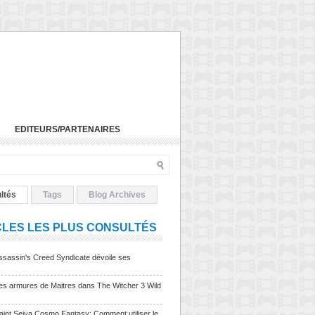
EDITEURS/PARTENAIRES
ltés
Tags
Blog Archives
CLES LES PLUS CONSULTÉS
sassin's Creed Syndicate dévoile ses
Les armures de Maitres dans The Witcher 3 Wild
Saint Seiya Cosmo Fantasy: Comment utiliser le