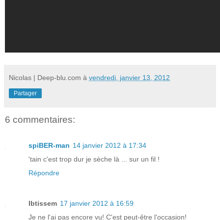
Nicolas | Deep-blu.com
à
vendredi, janvier 13, 2012
Partager
6 commentaires:
spiBER-man
14 janvier 2012 à 17:34
'tain c'est trop dur je sèche là ... sur un fil !
Répondre
Ibtissem
17 janvier 2012 à 16:59
Je ne l'ai pas encore vu! C'est peut-être l'occasion!