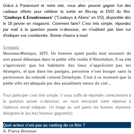
Grâce à Paramount et notre site, vous allez pouvoir gagner l'un des
cadeaux offerts pour célébrer la sortie en Blu-ray et DVD du film:
"
Cowboys & Envahisseurs
" ("Cowboys & Aliens" en VO),
disponible dés
le 18 janvier en magasins
. Comment faire? C’est très simple, répondez
par mail à la question posée ci-dessous, en n'oubliant pas bien sur
d'indiquer vos coordonnés. Bonne chance à tous!
Synopsis
:
Nouveau-Mexique, 1875. Un homme ayant perdu tout souvenir de
son passé débarque dans la petite ville isolée d’Absolution. Il va vite
s’apercevoir que les habitants des lieux n’apprécient pas les
étrangers, et que dans les parages, personne n’ose bouger sans la
permission du redouté colonel Dolarhyde. C'est à ce moment que la
petite ville est attaquée par des assaillants venus du ciel
...
Pour participer c'est très simple, il vous suffit de répondre correctement à
la question posée ci-dessous, en nous envoyant votre réponse à
l'adresse email indiquée. Un tirage au sort parmi les bonnes réponses
désignera le (ou les) heureux gagnant(s).
Quel acteur n'est pas au casting de ce film ?
A. Pierce Brosnan