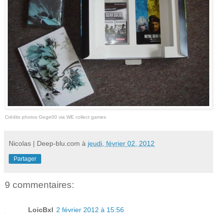
Crédits photos Gege00 via WE collect games
Nicolas | Deep-blu.com
à
jeudi, février 02, 2012
Partager
9 commentaires:
LoicBxl
2 février 2012 à 15:56