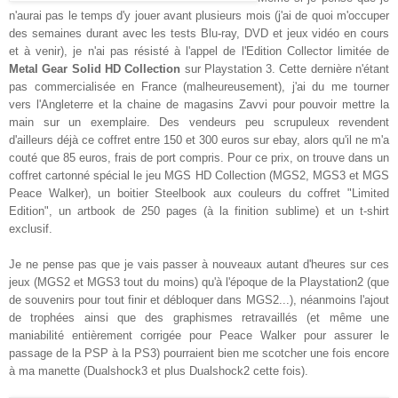
n'aurai pas le temps d'y jouer avant plusieurs mois (j'ai de quoi m'occuper
des semaines durant avec les tests Blu-ray, DVD et jeux vidéo en cours
et à venir), je n'ai pas résisté à l'appel de l'Edition Collector limitée de
Metal Gear Solid HD Collection
sur Playstation 3. Cette dernière n'étant
pas commercialisée en France (malheureusement), j'ai du me tourner
vers l'Angleterre et la chaine de magasins Zavvi pour pouvoir mettre la
main sur un exemplaire. Des vendeurs peu scrupuleux revendent
d'ailleurs déjà ce coffret entre 150 et 300 euros sur ebay, alors qu'il ne m'a
couté que 85 euros, frais de port compris. Pour ce prix, on trouve dans un
coffret cartonné spécial le jeu MGS HD Collection (MGS2, MGS3 et MGS
Peace Walker), un boitier Steelbook aux couleurs du coffret "Limited
Edition", un artbook de 250 pages (à la finition sublime) et un t-shirt
exclusif.
Je ne pense pas que je vais passer à nouveaux autant d'heures sur ces
jeux (MGS2 et MGS3 tout du moins) qu'à l'époque de la Playstation2 (que
de souvenirs pour tout finir et débloquer dans MGS2...), néanmoins l'ajout
de trophées ainsi que des graphismes retravaillés (et même une
maniabilité entièrement corrigée pour Peace Walker pour assurer le
passage de la PSP à la PS3) pourraient bien me scotcher une fois encore
à ma manette (Dualshock3 et plus Dualshock2 cette fois).