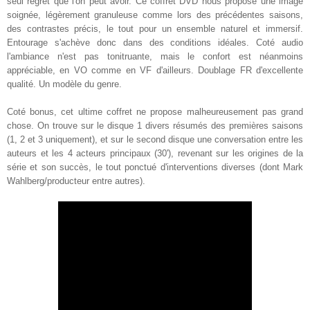
seul regret que l'on peut avoir. Ce coffret DVD nous propose une image
soignée, légèrement granuleuse comme lors des précédentes saisons,
des contrastes précis, le tout pour un ensemble naturel et immersif.
Entourage s'achève donc dans des conditions idéales. Coté audio
l'ambiance n'est pas tonitruante, mais le confort est néanmoins
appréciable, en VO comme en VF d'ailleurs. Doublage FR d'excellente
qualité. Un modèle du genre
.
Coté bonus, cet ultime coffret ne propose malheureusement pas grand
chose. On trouve sur le disque 1 divers résumés des premières saisons
(1, 2 et 3 uniquement), et sur le second disque une conversation entre les
auteurs et les 4 acteurs principaux (30')
, revenant sur les origines de la
série et son succès, le tout ponctué d'interventions diverses (dont Mark
Wahlberg/producteur entre autres).