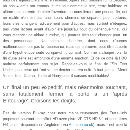
tous ces agents prêts à le représenter. Après sept saisons tumultueuses,
où nos 4 amis ont connus le meilleur comme le pire, cette huitième et
ultime saison tente de clore l'aventure en nous livrant une pseudo fin, qui
en réalité n'en est pas une. Leurs chemins se séparent pour certains,
leurs vies changent radicalement pour d'autres, mais surtout n’éteignez
pas votre lecteur avant d'avoir été jusqu'au bout du générique final, qui
vous réserve une ultime surprise, qui pourrait bien tout changer pour l'un
des personnage... Un dernier dilemme, dont nous n'aurons
malheureusement pas la réponse ici, mais qui entrouvre peut-être la porte
d'une hypothétique suite ou spin-off... qui sait. Comme à chaque fois, la
fin d'une série est emprunte d'une énorme émotion. Et de ce coté là HBO
maitrise parfaitement son sujet. Rappelez-vous le final de "Six Feet
Under" pour ceux qui l'ont vu, ce dernier restera culte à tout jamais. Merci
Vince, Eric, Drama, Turtle et Harry pour 8 saisons inoubliables!
Un final un peu expéditif, mais néanmoins touchant,
sans totalement fermer la porte à un 'après
Entourage'. Croisons les doigts.
Pas de version Blu-ray chez nous malheureusement (les États-Unis
proposent pourtant un coffret HD avec piste VF DTS-HD 5.1 et sous titres
FR, aussi disponible en Angleterre via
Amazon.co.uk
), mais c'est bien là