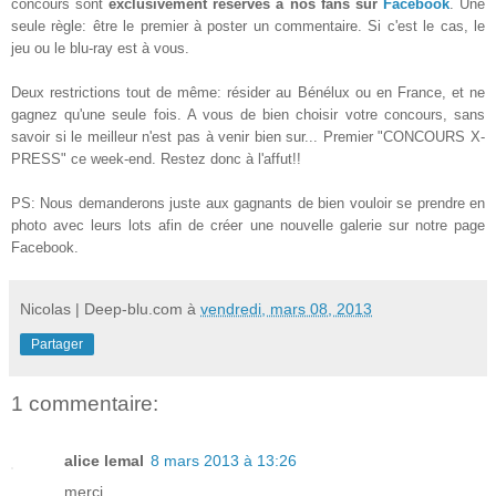
concours sont
exclusivement réservés à nos fans sur
Facebook
. Une
seule règle: être le premier à poster un commentaire. Si c'est le cas, le
jeu ou le blu-ray est à vous.
Deux restrictions tout de même: résider au Bénélux ou en France, et ne
gagnez qu'une seule fois. A vous de bien choisir votre concours, sans
savoir si le meilleur n'est pas à venir bien sur... Premier "CONCOURS X-
PRESS" ce week-end. Restez donc à l'affut!!
PS: Nous demanderons
juste aux gagnants de bien vouloir se prendre en
photo avec leurs lots afin de créer une nouvelle galerie
sur notre page
Facebook.
Nicolas | Deep-blu.com
à
vendredi, mars 08, 2013
Partager
1 commentaire:
alice lemal
8 mars 2013 à 13:26
merci