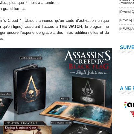
llez, plus que 7 mois à attendre...
(munition
en grand format.
[Divers] Q
's Creed 4, Ubisoft annonce qu'un code d’activation unique
[Review] 
 qu'en ligne), assurant l’accès à
THE WATCH
, le programme
[NEWS] As
ger encore l'expérience grâce à de
s infos additionnelles et du
es
.
SUIV
A NE