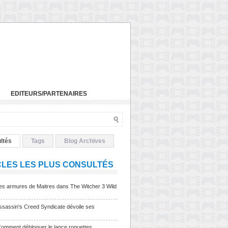
EDITEURS/PARTENAIRES
ltés
Tags
Blog Archives
CLES LES PLUS CONSULTÉS
Les armures de Maitres dans The Witcher 3 Wild
sassin's Creed Syndicate dévoile ses
Comment débloquer le lance roquettes