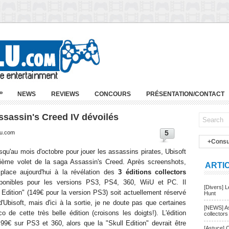
»
NEWS
REVIEWS
CONCOURS
PRÉSENTATION/CONTACT
sassin's Creed IV dévoilés
5
lu.com
+Consu
usqu'au mois d'octobre pour jouer les assassins pirates, Ubisoft
rième volet de la saga Assassin's Creed. Après screenshots,
ARTI
 place aujourd'hui à la révélation des
3 éditions collectors
sponibles pour les versions PS3, PS4, 360, WiiU et PC. Il
[Divers] 
 Edition" (149€ pour la version PS3) soit actuellement réservé
Hunt
Ubisoft, mais d'ici à la sortie, je ne doute pas que certaines
[NEWS] As
 de cette très belle édition (croisons les doigts!). L'édition
collectors
9€ sur PS3 et 360, alors que la "Skull Edition" devrait être
[Astuce] 