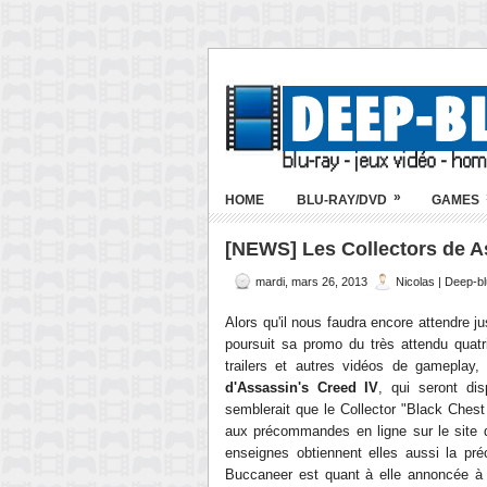
»
HOME
BLU-RAY/DVD
GAMES
[NEWS] Les Collectors de As
mardi, mars 26, 2013
Nicolas | Deep-b
Alors qu'il nous faudra encore attendre j
poursuit sa promo du très attendu quat
trailers et autres vidéos de gameplay,
d'Assassin's Creed IV
, qui seront di
semblerait que le Collector "Black Chest
aux précommandes en ligne sur le site d'
enseignes obtiennent elles aussi la préco
Buccaneer est quant à elle annoncée à 9