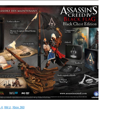
n 4
,
Wii U
,
Xbox 360