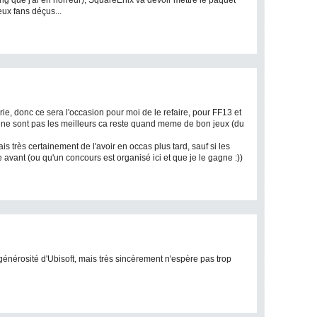
g que j'ai en horreur), SquareEnix va devoir mettre le paquet
ux fans déçus...
ie, donc ce sera l'occasion pour moi de le refaire, pour FF13 et
e ne sont pas les meilleurs ca reste quand meme de bon jeux (du
ais très certainement de l'avoir en occas plus tard, sauf si les
avant (ou qu'un concours est organisé ici et que je le gagne :))
énérosité d'Ubisoft, mais très sincèrement n'espère pas trop