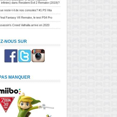
s infinies) dans Resident Evil 2 Remake (2019)?
ue reste-t-il de nos consoles? #1 PS Vita
Final Fantasy VII Remake, le test PS4 Pro
sassin's Creed Valhalla arrive en 2020
EZ-NOUS SUR
 PAS MANQUER