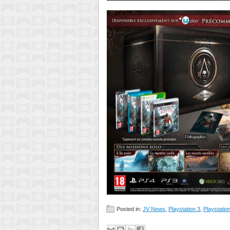
Posted in:
JV News
,
Playstation 3
,
Playstatio