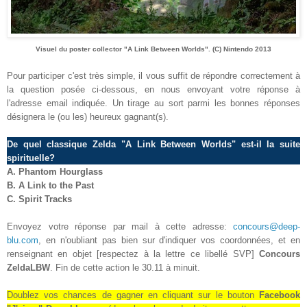
Visuel du poster collector "A Link Between Worlds". (C) Nintendo 2013
Pour participer c'est très simple, il vous suffit de répondre correctement à
la question posée ci-dessous, en nous envoyant votre réponse à
l'adresse email indiquée. Un tirage au sort parmi les bonnes réponses
désignera le (ou les) heureux gagnant(s).
De quel classique Zelda "A Link Between Worlds" est-il la suite
spirituelle?
A.
Phantom Hourglass
B. A Link to the Past
C. Spirit Tracks
Envoyez votre réponse par mail à cette adresse:
concours@deep-
blu.com
, en n'oubliant pas bien sur d'indiquer vos coordonnées, et en
renseignant en objet [respectez à la lettre ce libellé SVP]
Concours
ZeldaLBW
. Fin de cette action le 3
0.11
à minuit.
Doublez vos chances de gagner en cliquant sur le bouton
Facebook