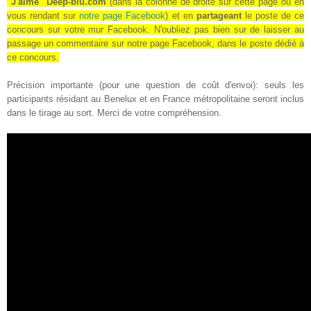
"J'aime" Deep-blu.com
(dans la colonne de droite sur cette page ou en
vous rendant sur
notre page Facebook
) et en
partageant
le poste de ce
concours sur votre mur Facebook
. N'oubliez pas bien sur de laisser au
passage un commentaire sur notre page Facebook, dans le poste dédié à
ce concours.
Précision importante (pour une question de coût d'envoi): seuls les
participants résidant au Benelux et en France métropolitaine seront inclus
dans le tirage au sort. Merci de votre compréhension.