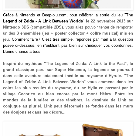
Grâce à
Nintendo
et Deep-blu.com, pour célébrer la sortie du jeu "
The
Legend of Zelda - A Link Between Worlds
"
le 22 novembre 2013 sur
Nintendo 3DS (compatible 2DS)
, vous allez pouvoir tenter de remporter
un des
3 ensembles (jeu + poster collector + coffre musical) mis e
n
jeu
. Comment faire? C’est très simple, répondez par mail à la question
posée ci-dessous, en n'oubliant pas bien sur d'indiquer vos coordonnés.
Bonne chance à tous!
Inspiré du mythique "The Legend of Zelda: A Link to the Past", le
grand classique paru sur Super Nintendo, la légende se poursuit
dans cette aventure totalement inédite au royaume d’Hyrule. "The
Legend of Zelda: A Link Between Worlds" vous emmène dans les
coins les plus reculés du royaume, du lac Hylia en passant par le
village Cocorico ou bien encore par le mont Hébra. Entre les
mondes de la lumière et des ténèbres, la destinée de Link se
conjugue au pluriel. Link peut désormais se fondre dans les murs
des donjons et dans les décors...