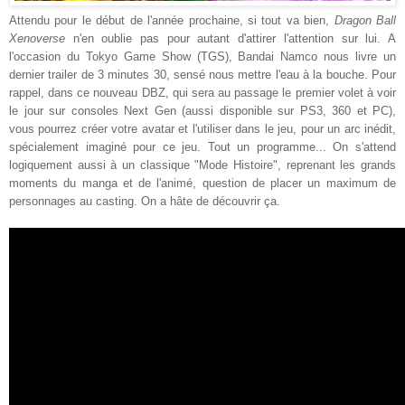
Attendu pour le début de l'année prochaine, si tout va bien,
Dragon Ball
Xenoverse
n'en oublie pas pour autant d'attirer l'attention sur lui. A
l'occasion du Tokyo Game Show (TGS), Bandai Namco nous livre un
dernier trailer de 3 minutes 30, sensé nous mettre l'eau à la bouche. Pour
rappel, dans ce nouveau DBZ, qui sera au passage le premier volet à voir
le jour sur consoles Next Gen (aussi disponible sur PS3, 360 et PC),
vous pourrez créer votre avatar et l'utiliser dans le jeu, pour un arc inédit,
spécialement imaginé pour ce jeu. Tout un programme... On s'attend
logiquement aussi à un classique "Mode Histoire", reprenant les grands
moments du manga et de l'animé, question de placer un maximum de
personnages au casting. On a hâte de découvrir ça.