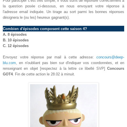
Pour participer c'est très simple, il vous suffit de répondre correctement à
la question posée ci-dessous, en nous envoyant votre réponse à
l'adresse email indiquée. Un tirage au sort parmi les bonnes réponses
désignera le (ou les) heureux gagnant(s).
Combien d'épisodes composent cette saison 4?
A.
8 épisodes
B. 10 épisodes
C. 12 épisodes
Envoyez votre réponse par mail à cette adresse:
concours@deep-
blu.com
, en n'oubliant pas bien sur d'indiquer vos coordonnées, et en
renseignant en objet [respectez à la lettre ce libellé SVP]
Concours
GOT4
. Fin de cette action le
28.02
à minuit.