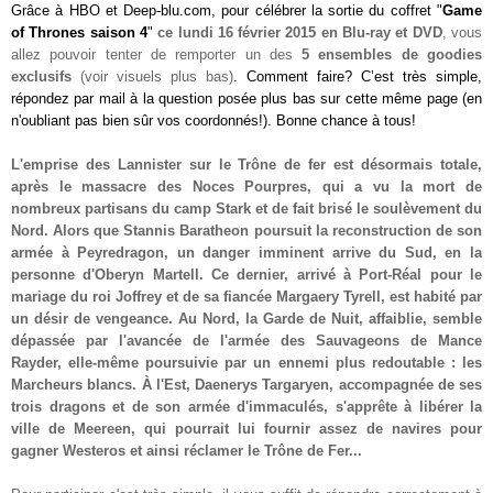
Grâce à
HBO
et Deep-blu.com, pour célébrer la sortie du coffret "
Game
of Thrones saison 4
"
ce lundi 16 février 2015 en Blu-ray et DVD
, vous
allez pouvoir tenter de remporter
un des
5 ensembles de goodies
exclusifs
(voir visuels plus bas)
. Comment faire? C’est très simple,
répondez par mail à la question posée plus bas sur cette même page (en
n'oubliant pas bien sûr vos coordonnés!). Bonne chance à tous!
L'emprise des Lannister sur le Trône de fer est désormais totale,
après le massacre des Noces Pourpres, qui a vu la mort de
nombreux partisans du camp Stark et de fait brisé le soulèvement du
Nord. Alors que Stannis Baratheon poursuit la reconstruction de son
armée à Peyredragon, un danger imminent arrive du Sud, en la
personne d'Oberyn Martell. Ce dernier, arrivé à Port-Réal pour le
mariage du roi Joffrey et de sa fiancée Margaery Tyrell, est habité par
un désir de vengeance. Au Nord, la Garde de Nuit, affaiblie, semble
dépassée par l'avancée de l'armée des Sauvageons de Mance
Rayder, elle-même poursuivie par un ennemi plus redoutable : les
Marcheurs blancs. À l'Est, Daenerys Targaryen, accompagnée de ses
trois dragons et de son armée d'immaculés, s'apprête à libérer la
ville de Meereen, qui pourrait lui fournir assez de navires pour
gagner Westeros et ainsi réclamer le Trône de Fer...