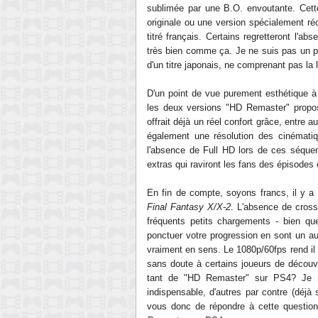
sublimée par une B.O. envoutante. Cette
originale ou une version spécialement réo
titré français. Certains regretteront l'a
très bien comme ça. Je ne suis pas un pu
d'un titre japonais, ne comprenant pas la 
D'un point de vue purement esthétique à 
les deux versions "HD Remaster" propos
offrait déjà un réel confort grâce, entre au
également une résolution des cinématiqu
l'absence de Full HD lors de ces séquen
extras qui raviront les fans des épisodes 
En fin de compte, soyons francs, il y a
Final Fantasy X/X-2
. L'absence de cross
fréquents petits chargements - bien que
ponctuer votre progression en sont un aut
vraiment en sens. Le 1080p/60fps rend il 
sans doute à certains joueurs de découvr
tant de "HD Remaster" sur PS4? Je n
indispensable, d'autres par contre (déjà
vous donc de répondre à cette question