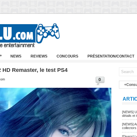
»
NEWS
REVIEWS
CONCOURS
PRÉSENTATION/CONTACT
2 HD Remaster, le test PS4
0
.com
+Consu
ARTI
[NEWS] Un
détails et t
[NEWS] As
collectors
[Divers] 