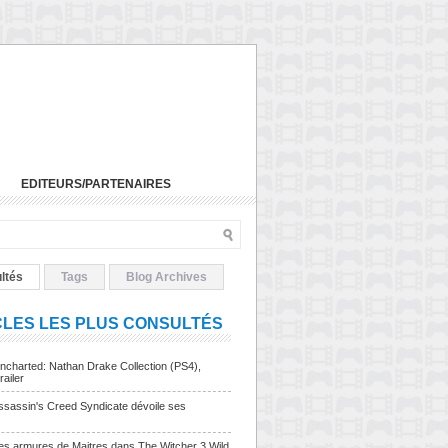
EDITEURS/PARTENAIRES
ltés
Tags
Blog Archives
CLES LES PLUS CONSULTÉS
charted: Nathan Drake Collection (PS4),
railer
sassin's Creed Syndicate dévoile ses
Les armures de Maitres dans The Witcher 3 Wild