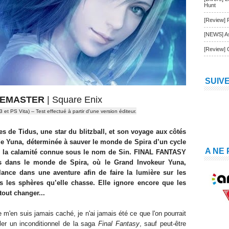
Hunt
[Review] 
[NEWS] As
[Review] 
SUIV
 REMASTER
| Square Enix
3 et PS Vita)
-- Test effectué à partir d'une version éditeur.
 de Tidus, une star du blitzball, et son voyage aux côtés
de Yuna, déterminée à sauver le monde de Spira d’un cycle
A NE
ar la calamité connue sous le nom de Sin. FINAL FANTASY
rs dans le monde de Spira, où le Grand Invokeur Yuna,
ance dans une aventure afin de faire la lumière sur les
 les sphères qu’elle chasse. Elle ignore encore que les
tout changer...
 m'en suis jamais caché, je n'ai jamais été ce que l'on pourrait
ler un inconditionnel de la saga
Final Fantasy
, sauf peut-être