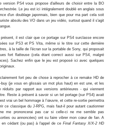
 version PS4 vous propose d'ailleurs de choisir entre la BO
rchestrée. Le jeu est ici intégralement doublé en anglais sous
bsence d'un doublage japonnais, bien que pour ma part cela soit
riste absolu des VO dans un jeu vidéo, surtout quand il s'agit
langue.
présent, il est clair que ce portage sur PS4 surclasse encore
ées sur PS3 et PS Vita, même si le titre sur cette dernière
tres, à la taille de l'écran sur la portable de Sony, qui proposait
es fort flatteuse (cela étant correct aussi sur PS4, malgré
ces). Sachez enfin que le jeu est proposé ici avec quelques
originaux.
 clairement fort peu de chose à reprocher à ce remake HD de
-buy (je vous en glissais un mot plus haut) en est une, et les
 réduits par rapport aux versions antérieures - qui viennent
re. Reste à présent à savoir si un tel portage (sur PS4) avait
est vrai un bel hommage à l’œuvre, et cette re-sortie permettra
ir ce classique du J-RPG, mais faut-il pour autant cautionner
e me prononcerai pas car si celle-ci ne me semble pas
 sorties ou annoncées) ont su faire vibrer mon cœur de fan. A
 en cédant (ou pas) à l'appel de ce
Final Fantasy X/X-2 HD