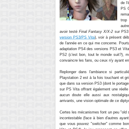
de l
PS O
rema
trop
autre
avoir testé
Final Fantasy X/X-2
sur PS3 
version PS3/PS Vita
), voir à présent d
de l'année en ce qui me concerne. Pourtant
adaptation PS4 des versions PS3 et Vita
PS2 (c'est bon, tout le monde suit?), m
convaincre les fans, ou ceux n'y ayant e
Replonger dans l'ambiance si particul
Playstation 2 est à la fois touchant et gr
que dans sa version PS3 (dont le portage 
sur PS Vita offrant également une réelle
aucun doute elle aussi aux nostalgiq
arrivants, une vision optimale de ce dipty
Certes les mécanismes font un peu "old sc
incontestable (face à bien d'autres ayan
que vous pouvez "switcher" comme bon 