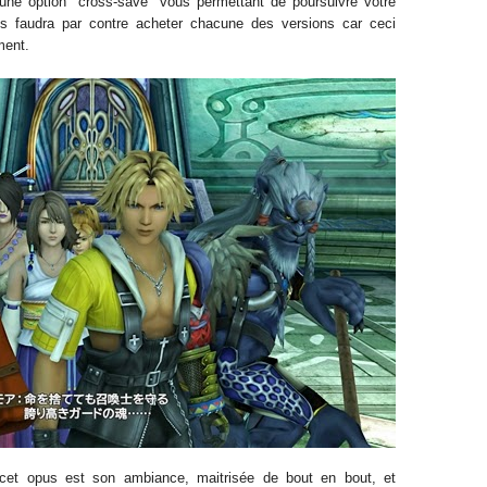
 une option "cross-save" vous permettant de poursuivre votre
us faudra par contre acheter chacune des versions car ceci
ment.
 cet opus est son ambiance, maitrisée de bout en bout, et