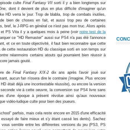
'épisode culte
Final Fantasy VII
sorti il y a bien longtemps sur
ne, dont il devient de plus en plus difficile d'imaginer qu'un
ke HD verra le jour. Trop de blabla, trop de combats inutiles,
 de bien de choses en fait, et aussi trop peu de certaines
s, bref, le J-RPG en général ce n'est pas mon truc. Alors après
et PS Vita il y a quelques mois à peine (voir
notre test de la
ébarquer ce "HD Remaster" aussi sur PS4 n'a pas été l'annonce
CON
, et ce en toute objectivité, il faut bien reconnaitre que cette
 de cette restauration HD du classique sorti en son temps sur
ontre néanmoins certains atouts qui pourraient bien réussir à
ncore jamais gouté.
ière de
Final Fantasy X/X-2
dix ans après l'avoir joué sur
isant, aucun fan n'osera dire le contraire j'imagine. Plus encore
HD était déjà une incontestable réussite), ou encore la version
 seconde vie à cette oeuvre, la conversion sur PS4 livre sans
ues d'une époque à présent révolue ainsi qu'aux nouveaux
que vidéo-ludique culte pour bien des joueurs.
hool" parfois, mais cela reste encore en 2015 d'une efficacité
t essayé de faire mieux et s'y étant cassé les dents). Sachez
vous semble entre les différentes versions du jeu (PS3, PS