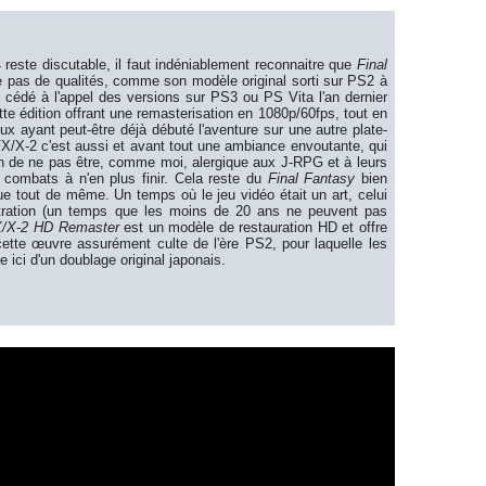
 reste discutable, il faut indéniablement reconnaitre que
Final
pas de qualités, comme son modèle original sorti sur PS2 à
as cédé à l'appel des versions sur PS3 ou PS Vita l'an dernier
ette édition offrant une remasterisation en 1080p/60fps, tout en
ux ayant peut-être déjà débuté l'aventure sur une autre plate-
X/X-2 c'est aussi et avant tout une ambiance envoutante, qui
n de ne pas être, comme moi, alergique aux J-RPG et à leurs
s combats à n'en plus finir. Cela reste du
Final Fantasy
bien
e tout de même. Un temps où le jeu vidéo était un art, celui
stration (un temps que les moins de 20 ans ne peuvent pas
X/X-2 HD Remaster
est un modèle de restauration HD et offre
ette œuvre assurément culte de l'ère PS2, pour laquelle les
 ici d'un doublage original japonais.