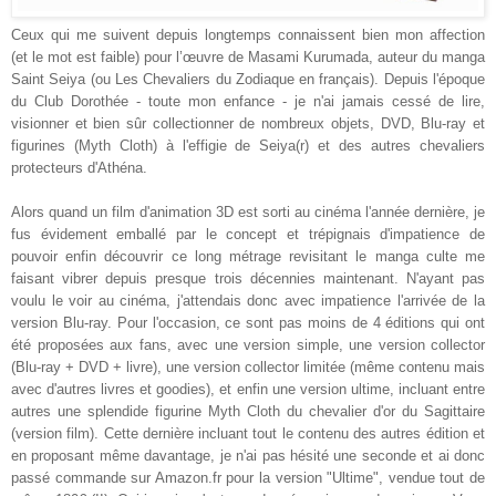
Ceux qui me suivent depuis longtemps connaissent bien mon affection
(et le mot est faible) pour l’œuvre de Masami Kurumada, auteur du manga
Saint Seiya (ou Les Chevaliers du Zodiaque en français). Depuis l'époque
du Club Dorothée - toute mon enfance - je n'ai jamais cessé de lire,
visionner et bien sûr collectionner de nombreux objets, DVD, Blu-ray et
figurines (Myth Cloth) à l'effigie de Seiya(r) et des autres chevaliers
protecteurs d'Athéna.
Alors quand un film d'animation 3D est sorti au cinéma l'année dernière, je
fus évidement emballé par le concept et trépignais d'impatience de
pouvoir enfin découvrir ce long métrage revisitant le manga culte me
faisant vibrer depuis presque trois décennies maintenant. N'ayant pas
voulu le voir au cinéma, j'attendais donc avec impatience l'arrivée de la
version Blu-ray. Pour l'occasion, ce sont pas moins de 4 éditions qui ont
été proposées aux fans, avec une version simple, une version collector
(Blu-ray + DVD + livre), une version collector limitée (même contenu mais
avec d'autres livres et goodies), et enfin une version ultime, incluant entre
autres une splendide figurine Myth Cloth du chevalier d'or du Sagittaire
(version film). Cette dernière incluant tout le contenu des autres édition et
en proposant même davantage, je n'ai pas hésité une seconde et ai donc
passé commande sur Amazon.fr pour la version "Ultime", vendue tout de