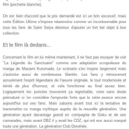
film (pochette blanche).
On est bien d'accord que le prix demandé est ici un brin excessif, mais
cette Édition Ultime s'impose néanmoins comme un incontournable pour
tous les fans de Saint Seiya désireux d'ajouter un fort bel objet à leur
collection.
Et le film là dedans...
Concernant le film en lui même maintenant, il ne faut pas essayer de voir
"La Légende du Sanctuaire" comme une adaptation scrupuleuse du
manga de Masami Kurumada. Le scénario s'en inspire largement mais
s'autorise aussi de nombreuses libertés. Les fans y retrouveront
assurément l'esprit légendaire de l’œuvre originale, le tout modernisée et
teinté de plus d'humour, et cela fonctionne au final assez bien.
Logiquement les puristes trouveront ça regrettable, voire sans doute
prématuré si 'on considère l'emprunte forte que la série exerce encore
aujourd'hui sur ses fans. Mais saluons avant tout ici la tentative de
transmettre ce manga mythique auprès de la nouvelle génération. Une
génération ayant davantage grandi en compagnie de Goku et de ses
camarades, mais avant DBZ il y avait les CDZ, qui ont eux aussi marqué
toute une génération. La génération Club Dorothée.