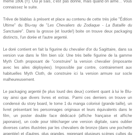
même 180€ (!!). Oui je sais, c'est pas donné, mais quand on aime... Vous
connaissez le suite.
Trêve de blablas à présent et place au contenu de cette très jolie "Édition
Ultime" du Blu-ray de "
Les Chevaliers du Zodiaque - La Bataille du
Sanctuaire
". Dans la grosse (et lourde!) boite on trouve deux packaging
distincts, l'un dorée et l'autre argenté.
Le doré contient en fait la figurine du chevalier d'or du Sagittaire, dans sa
version vue dans le film bien sûr. Une très belle figurine de la gamme
Myth Cloth proposant de "construire" la version chevalier (imposante
avec les ailes déployées). Impossible par contre, contrairement aux
habituelles Myth Cloth, de construire ici la version armure sur socle
malheureusement.
Le packaging argenté (le plus lourd des deux) contient quant à lui le Blu-
ray ainsi que divers livres et extras. Parmi ces derniers on trouve un
condensé du story board, le tome 1 du manga colorisé (grande taille), un
livret présentant les personnages originaux et leurs équivalents dans le
film, un poster double face dédicacé (affiche française et affiche
japonaise), un code pour télécharger une version digitale, sans oublier
diverses cartes illustrées par les chevaliers de bronze (dans une pochette
argentée) et d'autres, plus grandes, reprenant plusieurs scènes cultes du