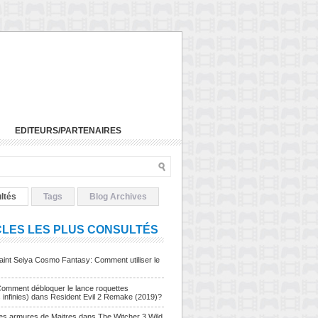
EDITEURS/PARTENAIRES
ltés
Tags
Blog Archives
CLES LES PLUS CONSULTÉS
Saint Seiya Cosmo Fantasy: Comment utiliser le
Comment débloquer le lance roquettes
s infinies) dans Resident Evil 2 Remake (2019)?
Les armures de Maitres dans The Witcher 3 Wild