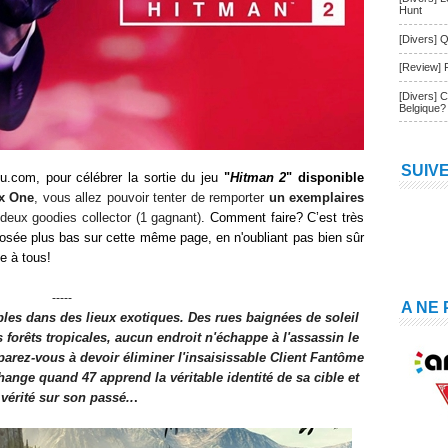
Hunt
[Divers] Q
[Review] 
[Divers] 
Belgique?
SUIV
u.com, pour célébrer la sortie du jeu
"
Hitman 2
"
disponible
ox One
, vous allez pouvoir tenter de remporter
un exemplaires
deux goodies collector (1 gagnant)
. Comment faire? C’est très
 posée
plus bas sur cette même page
, en n'oubliant pas bien sûr
e à tous!
-----
A NE
les dans des lieux exotiques. Des rues baignées de soleil
orêts tropicales, aucun endroit n'échappe à l'assassin le
parez-vous à devoir éliminer l'insaisissable Client Fantôme
change quand 47 apprend la véritable identité de sa cible et
 vérité sur son passé..
.