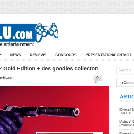
»
NEWS
REVIEWS
CONCOURS
PRÉSENTATION/CONTACT
Gold Edition + des goodies collector!
0
ep-blu.com
+Consu
ARTI
[Divers] 
Star Hill
[Astuce] 
(munition
[Divers] 