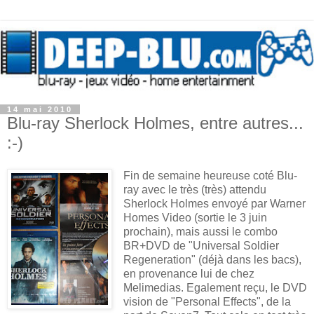
14 mai 2010
Blu-ray Sherlock Holmes, entre autres...
:-)
Fin de semaine heureuse coté Blu-
ray avec le très (très) attendu
Sherlock Holmes envoyé par Warner
Homes Video (sortie le 3 juin
prochain), mais aussi le combo
BR+DVD de "Universal Soldier
Regeneration" (déjà dans les bacs),
en provenance lui de chez
Melimedias. Egalement reçu, le DVD
vision de "Personal Effects", de la