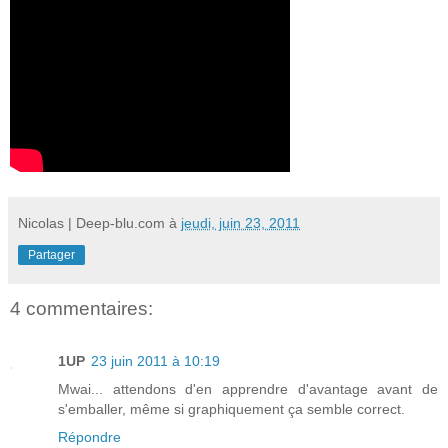
Nicolas | Deep-blu.com
à
jeudi, juin 23, 2011
Partager
4 commentaires:
1UP
23 juin 2011 à 10:19
Mwai... attendons d'en apprendre d'avantage avant de
s'emballer, même si graphiquement ça semble correct.
Répondre