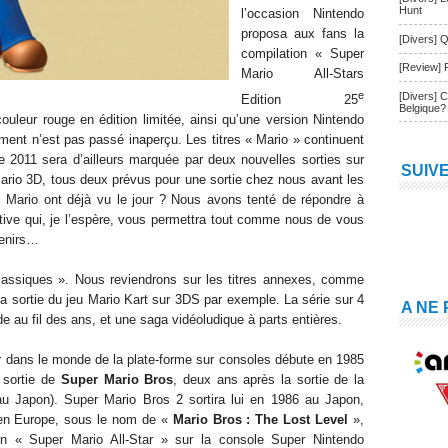
Hunt
l’occasion Nintendo
proposa aux fans la
[Divers] Q
compilation « Super
[Review] 
Mario All-Stars
e
[Divers] 
Edition 25
Belgique?
ouleur rouge en édition limitée, ainsi qu’une version Nintendo
ment n’est pas passé inaperçu. Les titres « Mario » continuent
née 2011 sera d’ailleurs marquée par deux nouvelles sorties sur
SUIV
ario 3D, tous deux prévus pour une sortie chez nous avant les
 Mario ont déjà vu le jour ? Nous avons tenté de répondre à
ctive qui, je l’espère, vous permettra tout comme nous de vous
venirs…
 classiques ». Nous reviendrons sur les titres annexes, comme
a sortie du jeu Mario Kart sur 3DS par exemple. La série sur 4
A NE
e au fil des ans, et une saga vidéoludique à parts entières.
er dans le monde de la plate-forme sur consoles débute en 1985
 sortie de
Super Mario Bros
, deux ans après la sortie de la
 Japon). Super Mario Bros 2 sortira lui en 1986 au Japon,
en Europe, sous le nom de «
Mario Bros : The Lost Level
»,
on « Super Mario All-Star » sur la console Super Nintendo