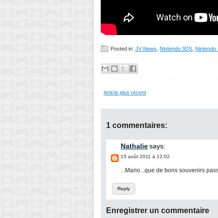
Posted in:
JV News
,
Nintendo 3DS
,
Nintendo
Article plus récent
1 commentaires:
Nathalie
says:
15 août 2011 à 12:02
...Mario...que de bons souvenirs passés
Reply
Enregistrer un commentaire