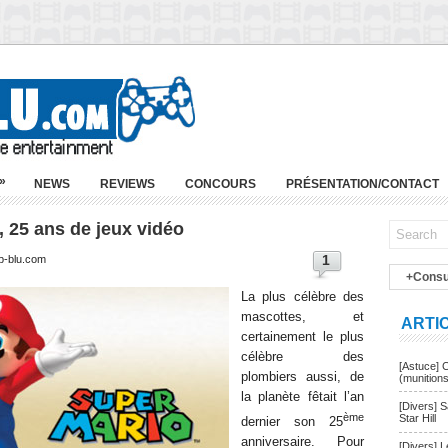
»
NEWS
REVIEWS
CONCOURS
PRÉSENTATION/CONTACT
, 25 ans de jeux vidéo
1
p-blu.com
+Consu
La plus célèbre des
mascottes, et
ARTI
certainement le plus
célèbre des
[Astuce] 
plombiers aussi, de
(munition
la planète fêtait l’an
[Divers] 
ème
Star Hill
dernier son 25
anniversaire. Pour
[Divers] 