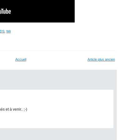
 DS
,
Wii
Accueil
Article plus ancien
 et à venir.. ;-)