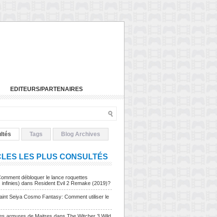
EDITEURS/PARTENAIRES
ltés
Tags
Blog Archives
CLES LES PLUS CONSULTÉS
Comment débloquer le lance roquettes
s infinies) dans Resident Evil 2 Remake (2019)?
Saint Seiya Cosmo Fantasy: Comment utiliser le
Les armures de Maitres dans The Witcher 3 Wild