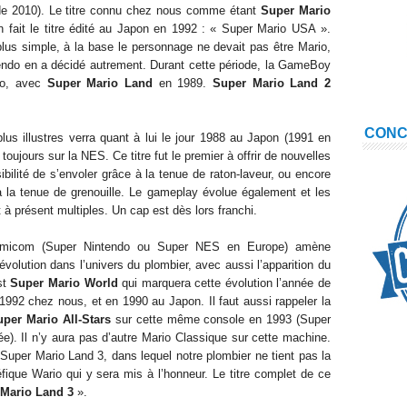
 de 2010). Le titre connu chez nous comme étant
Super Mario
n fait le titre édité au Japon en 1992 : « Super Mario USA ».
 plus simple, à la base le personnage ne devait pas être Mario,
ndo en a décidé autrement. Durant cette période, la GameBoy
io, avec
Super Mario Land
en 1989.
Super Mario Land 2
CON
lus illustres verra quant à lui le jour 1988 au Japon (1991 en
, toujours sur la NES. Ce titre fut le premier à offrir de nouvelles
ilité de s’envoler grâce à la tenue de raton-laveur, ou encore
à la tenue de grenouille. Le gameplay évolue également et les
 à présent multiples. Un cap est dès lors franchi.
Famicom (Super Nintendo ou Super NES en Europe) amène
volution dans l’univers du plombier, avec aussi l’apparition du
st
Super Mario World
qui marquera cette évolution l’année de
 1992 chez nous, et en 1990 au Japon. Il faut aussi rappeler la
uper Mario All-Stars
sur cette même console en 1993 (Super
). Il n’y aura pas d’autre Mario Classique sur cette machine.
Super Mario Land 3, dans lequel notre plombier ne tient pas la
ique Wario qui y sera mis à l’honneur. Le titre complet de ce
 Mario Land 3
».