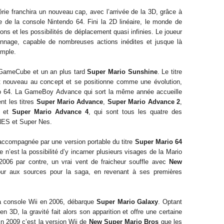
rie franchira un nouveau cap, avec l’arrivée de la 3D, grâce à
e de la console Nintendo 64. Fini la 2D linéaire, le monde de
ons et les possibilités de déplacement quasi infinies. Le joueur
onnage, capable de nombreuses actions inédites et jusque là
emple.
 GameCube et un an plus tard
Super Mario Sunshine
. Le titre
nt nouveau au concept et se positionne comme une évolution,
o 64. La GameBoy Advance qui sort la même année accueille
nt les titres
Super Mario Advance
,
Super Mario Advance 2
,
et
Super Mario Advance 4
, qui sont tous les quatre des
NES et Super Nes.
accompagnée par une version portable du titre
Super Mario 64
 n’est la possibilité d’y incarner plusieurs visages de la Mario
006 par contre, un vrai vent de fraicheur souffle avec
New
our aux sources pour la saga, en revenant à ses premières
la console Wii en 2006, débarque
Super Mario Galaxy
. Optant
n 3D, la gravité fait alors son apparition et offre une certaine
 2009 c’est la version Wii de
New Super Mario Bros
que les