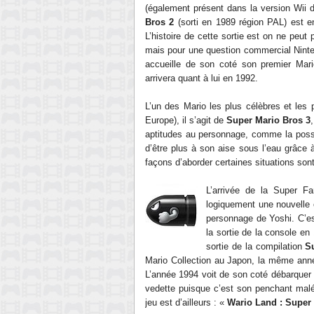
(également présent dans la version Wii
Bros 2
(sorti en 1989 région PAL) est e
L’histoire de cette sortie est on ne peut
mais pour une question commercial Ninte
accueille de son coté son premier Mar
arrivera quant à lui en 1992.
L’un des Mario les plus célèbres et les p
Europe), il s’agit de
Super Mario Bros 3
aptitudes au personnage, comme la possib
d’être plus à son aise sous l’eau grâce 
façons d’aborder certaines situations sont
L’arrivée de la Super 
logiquement une nouvelle é
personnage de Yoshi. C’e
la sortie de la console en
sortie de la compilation
S
Mario Collection au Japon, la même année
L’année 1994 voit de son coté débarquer 
vedette puisque c’est son penchant maléf
jeu est d’ailleurs : «
Wario Land : Super