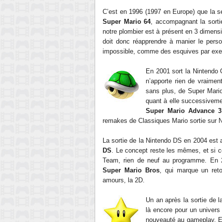
C’est en 1996 (1997 en Europe) que la sé
Super Mario 64
, accompagnant la sorti
notre plombier est à présent en 3 dimensi
doit donc réapprendre à manier le pers
impossible, comme des esquives par ex
En 2001 sort la Nintendo
n’apporte rien de vraime
sans plus, de Super Mari
quant à elle successiveme
Super Mario Advance 3
remakes de Classiques Mario sortie sur 
La sortie de la Nintendo DS en 2004 est 
DS
. Le concept reste les mêmes, et si ce
Team, rien de neuf au programme. En 2
Super Mario Bros
, qui marque un ret
amours, la 2D.
Un an après la sortie de 
là encore pour un univers e
nouveauté au gameplay. En