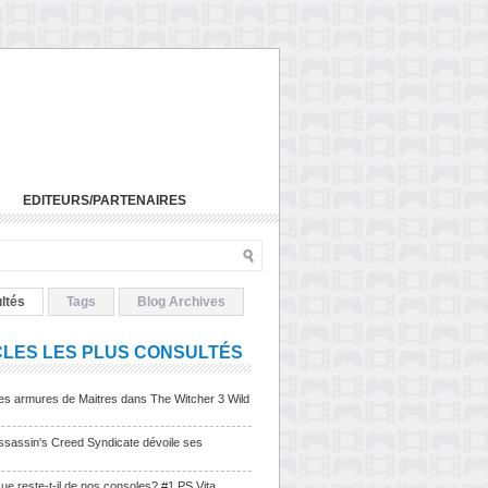
EDITEURS/PARTENAIRES
ltés
Tags
Blog Archives
CLES LES PLUS CONSULTÉS
Les armures de Maitres dans The Witcher 3 Wild
sassin's Creed Syndicate dévoile ses
ue reste-t-il de nos consoles? #1 PS Vita