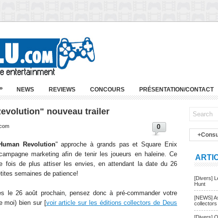
»
NEWS
REVIEWS
CONCOURS
PRÉSENTATION/CONTACT
volution" nouveau trailer
0
.com
+Consu
Human Revolution
" approche à grands pas et Square Enix
campagne marketing afin de tenir les joueurs en haleine. Ce
ARTI
ne fois de plus attiser les envies, en attendant la date du 26
petites semaines de patience!
[Divers] 
Hunt
bles le 26 août prochain, pensez donc à pré-commander votre
[NEWS] As
e moi) bien sur [
voir article sur les éditions collectors de Deus
collectors
[Divers] Q