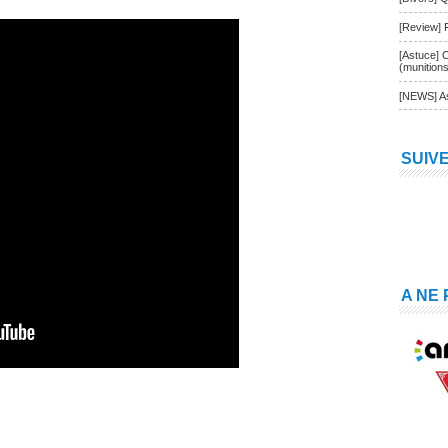
[Review] 
[Astuce] 
(munition
[NEWS] As
SUIV
A NE