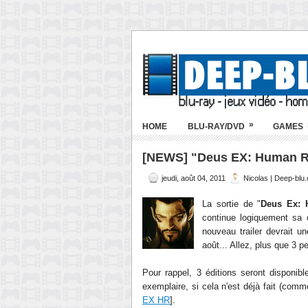
»
HOME
BLU-RAY/DVD
GAMES
[NEWS] "Deus EX: Human Re
jeudi, août 04, 2011
Nicolas | Deep-blu
La sortie de "
Deus Ex: 
continue logiquement sa 
nouveau trailer devrait u
août... Allez, plus que 3 
Pour rappel, 3 éditions seront disponi
exemplaire, si cela n'est déjà fait (comm
EX HR
].