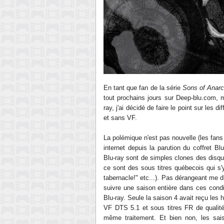
En tant que fan de la série
Sons of Anar
tout prochains jours sur Deep-blu.com, 
ray, j'ai décidé de faire le point sur les 
et sans VF.
La polémique n'est pas nouvelle (les fans
internet depuis la parution du coffret Bl
Blu-ray sont de simples clones des disque
ce sont des sous titres québecois qui s'
tabernacle!" etc...). Pas dérangeant me 
suivre une saison entière dans ces cond
Blu-ray. Seule la saison 4 avait reçu le
VF DTS 5.1 et sous titres FR de qualité.
même traitement. Et bien non, les sa