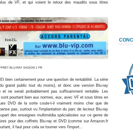
plus de VF, et qui voient le retour des maudits sous titres
CON
FRET BLU-RAY SAISON 1 FR
 bien certainement pour une question de rentabilité. La série
s du grand public tout du moins), et donc une version Blu-ray
re et ne serait probablement pas suffisamment rentable. Les
 sont pourtant bien aux normes, eux, avec VF et sous titres en
ues DVD de la sorte coute-t-il vraiment moins cher que de
ense pas, surtout vu l'implantation du parc de lecteur Blu-ray
plupart des enseignes multimédia spécialisées sur ce genre de
ilaires pour des coffrets Blu-ray et DVD (comme sur Amazon.fr
tant, il faut pour cela se tourner vers l'import...