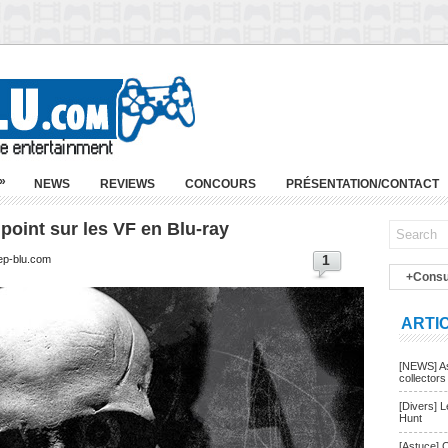
»
NEWS
REVIEWS
CONCOURS
PRÉSENTATION/CONTACT
point sur les VF en Blu-ray
1
ep-blu.com
+Consu
ARTI
[NEWS] As
collectors
[Divers] 
Hunt
[Astuce] 