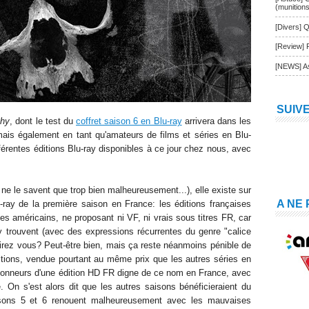
(munition
[Divers] Q
[Review] 
[NEWS] As
SUIV
chy
, dont le test du
coffret saison 6 en Blu-ray
arrivera dans les
mais également en tant qu'amateurs de films et séries en Blu-
différentes éditions Blu-ray disponibles à ce jour chez nous, avec
 ne le savent que trop bien malheureusement...), elle existe sur
A NE
u-ray de la première saison en France: les éditions françaises
s américains, ne proposant ni VF, ni vrais sous titres FR, car
y trouvent (avec des expressions récurrentes du genre "calice
direz vous? Peut-être bien, mais ça reste néanmoins pénible de
itions, vendue pourtant au même prix que les autres séries en
s honneurs d'une édition HD FR digne de ce nom en France, avec
 On s'est alors dit que les autres saisons bénéficieraient du
isons 5 et 6 renouent malheureusement avec les mauvaises