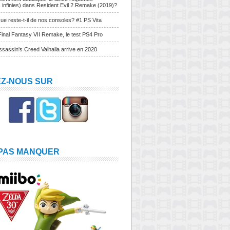
s infinies) dans Resident Evil 2 Remake (2019)?
ue reste-t-il de nos consoles? #1 PS Vita
Final Fantasy VII Remake, le test PS4 Pro
sassin's Creed Valhalla arrive en 2020
EZ-NOUS SUR
 PAS MANQUER