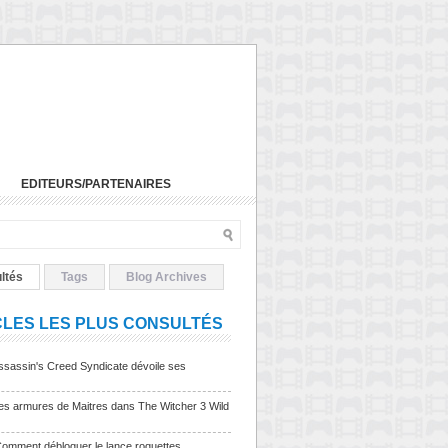
EDITEURS/PARTENAIRES
ltés
Tags
Blog Archives
CLES LES PLUS CONSULTÉS
sassin's Creed Syndicate dévoile ses
Les armures de Maitres dans The Witcher 3 Wild
Comment débloquer le lance roquettes