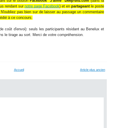
ant sur le bouton
Facebook "J'aime" Deep-blu.com
(dans la
ous rendant sur
notre page Facebook
) et en
partageant
le poste
. N'oubliez pas bien sur de laisser au passage un commentaire
édié à ce concours.
e coût d'envoi): seuls les participants résidant au Benelux et
ns le tirage au sort. Merci de votre compréhension.
Accueil
Article plus ancien