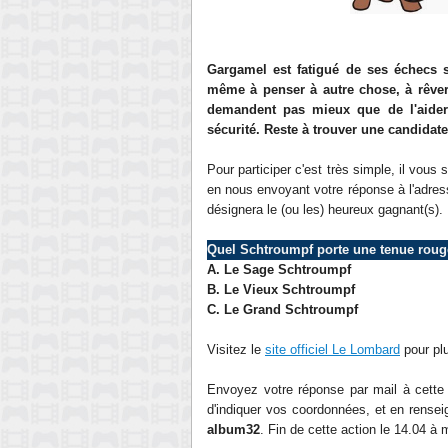
Gargamel est fatigué de ses échecs s
même à penser à autre chose, à rêver 
demandent pas mieux que de l'aider
sécurité. Reste à trouver une candidat
Pour participer c'est très simple, il vous
en nous envoyant votre réponse à l'adres
désignera le (ou les) heureux gagnant(s).
Quel Schtroumpf porte une tenue rou
A.
Le Sage Schtroumpf
B. Le Vieux Schtroumpf
C. Le Grand Schtroumpf
Visitez le
site officiel Le Lombard
pour plu
Envoyez votre réponse par mail à cett
d'indiquer vos coordonnées, et en renseig
album32
. Fin de cette action le
14.04
à m