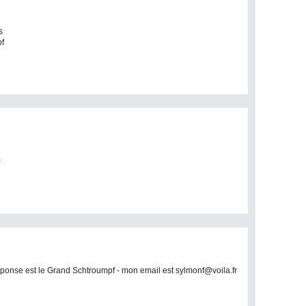
s
pf
 réponse est le Grand Schtroumpf - mon email est sylmonf@voila.fr