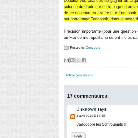
Doublez vos chances de gagner en cliqu
colonne de droite sur cette page ou en v
de ce concours sur votre mur Facebook
sur notre page Facebook, dans le poste d
Précision importante (pour une question d
en France métropolitaine seront inclus da
Posted in:
Concours
Article plus récent
17 commentaires:
Unknown
says:
4 avril 2014 à 14:55
J'adoooore les Schtroumpfs !!!
Reply