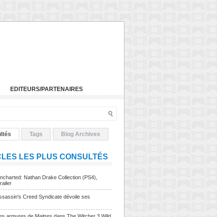
EDITEURS/PARTENAIRES
ltés
Tags
Blog Archives
CLES LES PLUS CONSULTÉS
charted: Nathan Drake Collection (PS4),
railer
sassin's Creed Syndicate dévoile ses
Les armures de Maitres dans The Witcher 3 Wild