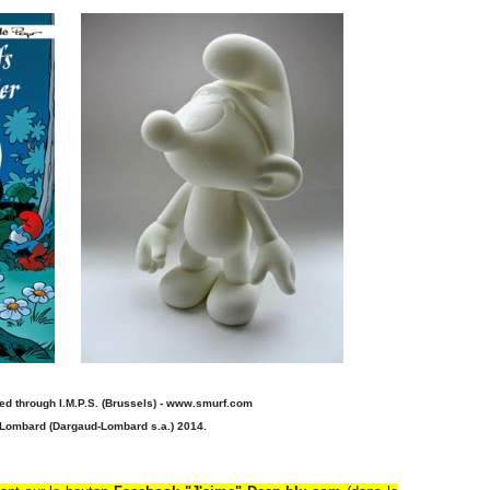
ed through I.M.P.S. (Brussels) - www.smurf.com
 Lombard (Dargaud-Lombard s.a.) 2014.