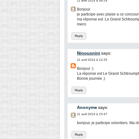
11 avril 2014 à 08:24
Bonjour
je participe avec plaisir a ce concour
ma réponse est :Le Grand Schtroum
merci
Reply
Ninousnini
says:
11 avril 2014 à 12:25
Bonjour :)
La réponse est Le Grand Schtroumpf
Bonne journée ;)
Reply
Anonyme
says:
11 avril 2014 à 15:47
bonjour, je participe volontiers. Ma
Reply