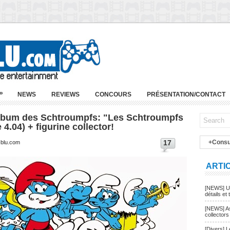
»
NEWS
REVIEWS
CONCOURS
PRÉSENTATION/CONTACT
album des Schtroumpfs: "Les Schtroumpfs
 4.04) + figurine collector!
17
+Consu
-blu.com
ARTI
[NEWS] Un
détails et t
[NEWS] As
collectors
[Divers] 