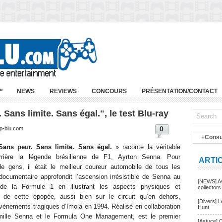
»
NEWS
REVIEWS
CONCOURS
PRÉSENTATION/CONTACT
Sans limite. Sans égal.", le test Blu-ray
0
ep-blu.com
+Consu
Sans peur. Sans limite. Sans égal.
» raconte la véritable
errière la légende brésilienne de F1, Ayrton Senna. Pour
ARTI
e gens, il était le meilleur coureur automobile de tous les
ocumentaire approfondit l’ascension irrésistible de Senna au
[NEWS] As
de la Formule 1 en illustrant les aspects physiques et
collectors
 de cette épopée, aussi bien sur le circuit qu’en dehors,
[Divers] 
vénements tragiques d’Imola en 1994. Réalisé en collaboration
Hunt
mille Senna et le Formula One Management, est le premier
[Astuce] 