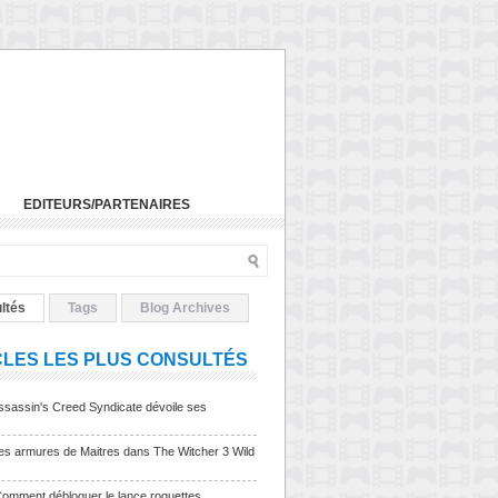
EDITEURS/PARTENAIRES
ltés
Tags
Blog Archives
CLES LES PLUS CONSULTÉS
sassin's Creed Syndicate dévoile ses
Les armures de Maitres dans The Witcher 3 Wild
Comment débloquer le lance roquettes