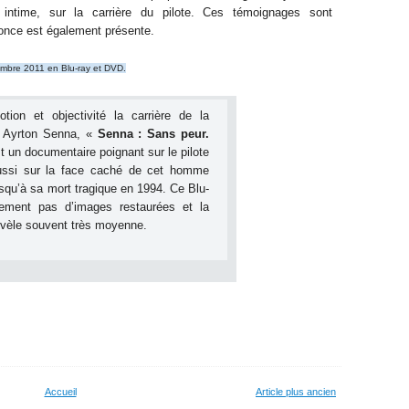
 intime, sur la carrière du pilote. Ces témoignages sont
nce est également présente
.
vembre 2011 en Blu-ray et DVD.
otion et objectivité la carrière de la
1 Ayrton Senna, «
Senna : Sans peur.
t un documentaire poignant sur le pilote
 aussi sur la face caché de cet homme
qu’à sa mort tragique en 1994. Ce Blu-
ement pas d’images restaurées et la
révèle souvent très moyenne
.
Accueil
Article plus ancien