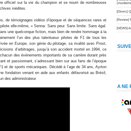
e officiel sur la vie du champion et se nourri de nombreuses
(munition
chives inédites.
[Divers] Q
ves, de témoignages vidéos d’époque et de séquences rares et
[Review] 
du pilote elle-même, « Senna: Sans peur. Sans limite. Sans égal.
[NEWS] As
dans une quelconque fiction, mais bien de rendre hommage à la
tainement l’un des plus talentueux pilotes de F1 de tous les
ivée en Europe, son génie du pilotage, sa rivalité avec Prost,
SUIV
isions d’arbitrages, jusqu’à son accident mortel en 1994, ce
chacun des événements importants de sa carrière durant près
t et passionnant, s’adressant bien sur aux fans de l’époque
1 et de sports mécaniques. Décédé à l’age de 34 ans, Ayrton
 fondation venant en aide aux enfants défavorisé au Brésil,
 un des administrateur
.
A NE