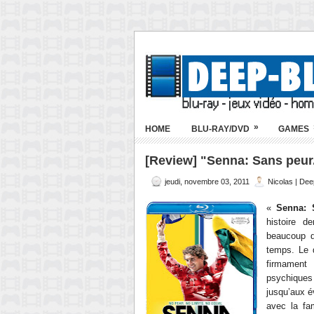
»
HOME
BLU-RAY/DVD
GAMES
[Review] "Senna: Sans peur. 
jeudi, novembre 03, 2011
Nicolas | De
«
Senna: 
histoire d
beaucoup d
temps. Le d
firmament 
psychiques
jusqu’aux é
avec la fa