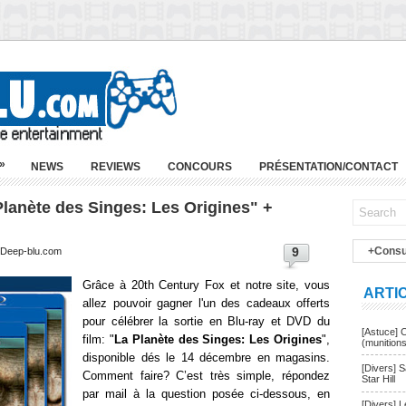
»
NEWS
REVIEWS
CONCOURS
PRÉSENTATION/CONTACT
Planète des Singes: Les Origines" +
9
+Consu
| Deep-blu.com
Grâce à 20th Century Fox et notre site, vous
ARTI
allez pouvoir gagner l'un des cadeaux offerts
pour célébrer la sortie en Blu-ray et DVD du
[Astuce] 
film: "
La Planète des Singes: Les Origines
",
(munition
disponible dés le 14 décembre en magasins
.
[Divers] 
Comment faire? C’est très simple, répondez
Star Hill
par mail à la question posée ci-dessous, en
[Divers] 