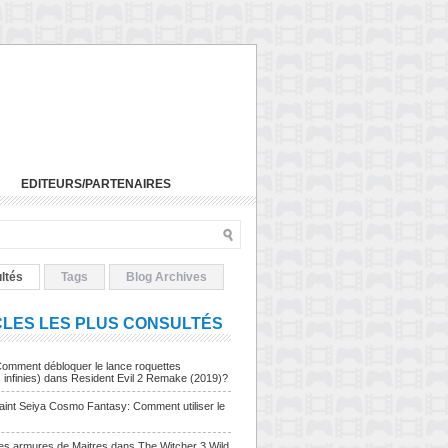
EDITEURS/PARTENAIRES
ltés
Tags
Blog Archives
CLES LES PLUS CONSULTÉS
Comment débloquer le lance roquettes
s infinies) dans Resident Evil 2 Remake (2019)?
Saint Seiya Cosmo Fantasy: Comment utiliser le
Les armures de Maitres dans The Witcher 3 Wild