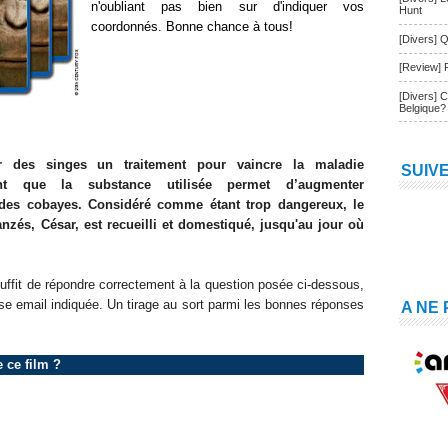
n'oubliant pas bien sur d'indiquer vos
Hunt
coordonnés. Bonne chance à tous!
[Divers] Q
[Review] 
[Divers] 
Belgique?
ur des singes un traitement pour vaincre la maladie
SUIV
ent que la substance utilisée permet d’augmenter
e des cobayes. Considéré comme étant trop dangereux, le
anzés, César, est recueilli et domestiqué, jusqu'au jour où
 suffit de répondre correctement à la question posée ci-dessous,
se email indiquée. Un tirage au sort parmi les bonnes réponses
A NE
 ce film ?