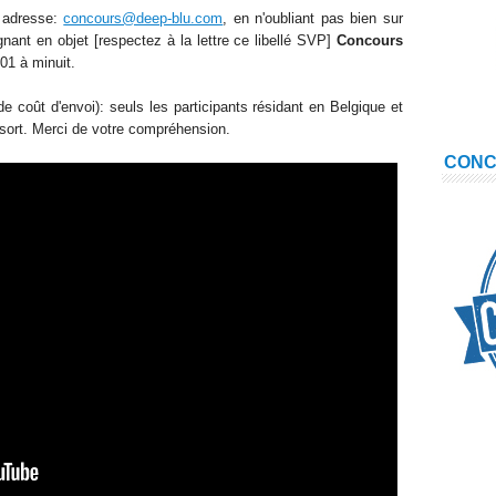
e adresse:
concours@deep-blu.com
, en n'oubliant pas bien sur
nant en objet [respectez à la lettre ce libellé SVP]
Concours
/01 à minuit.
e coût d'envoi): seuls les participants résidant en Belgique et
 sort. Merci de votre compréhension.
CON