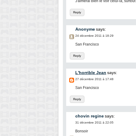
J'aimerai bien le voir celui-là, surtou
Reply
Anonyme
says:
24 décembre 2011 à 18:29
San Francisco
Reply
L'horrible Jean
says:
27 décembre 2011 à 17:48
San Francisco
Reply
chovin regine
says:
31 décembre 2011 à 22:05
Bonsoir