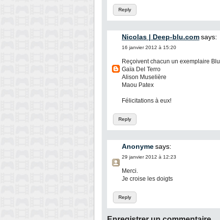
Reply
Nicolas | Deep-blu.com
says:
16 janvier 2012 à 15:20
Reçoivent chacun un exemplaire Blu-
Gaïa Del Terro
Alison Muselière
Maou Patex
Félicitations à eux!
Reply
Anonyme
says:
29 janvier 2012 à 12:23
Merci.
Je croise les doigts
Reply
Enregistrer un commentaire