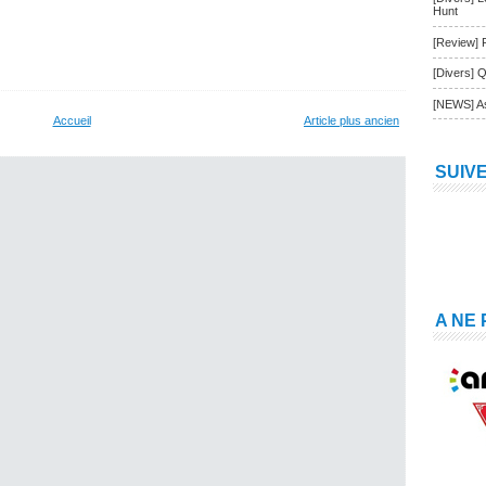
Hunt
[Review] 
[Divers] Q
[NEWS] As
Accueil
Article plus ancien
SUIV
A NE