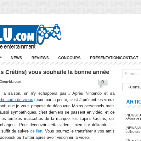
»
NEWS
REVIEWS
CONCOURS
PRÉSENTATION/CONTACT
ns Crétins) vous souhaite la bonne année
0
| Deep-blu.com
+Consu
t la saison, on n'y échappera pas... Après Nintendo et sa
rbe carte de vœux
reçue par la poste, c'est à présent les vœux
ARTI
isoft que je vous propose de découvrir. Moins personnels mais
 aussi sympathiques, c'est derniers se passent en vidéo, et ce
[NEWS] Un
 les terribles mascottes de la marque, les Lapins Crétins, qui
détails et t
 chargent. Pour découvrir cette vidéo - bien sur délirante - il
[NEWS] As
 suffit de suivre
ce lien
. Vous pourrez le transférer à vos amis
collectors
acebook ou Twitter après avoir visionner la vidéo.
[Divers] 