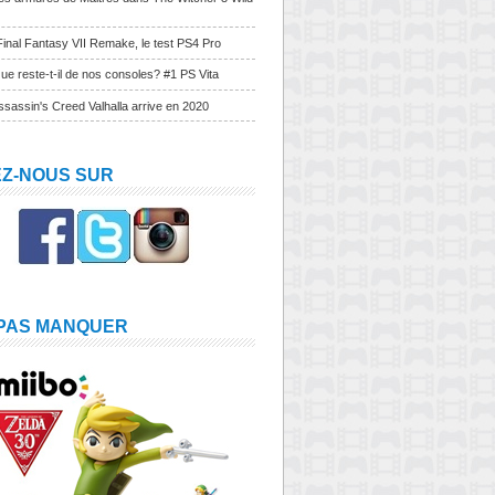
Final Fantasy VII Remake, le test PS4 Pro
ue reste-t-il de nos consoles? #1 PS Vita
sassin's Creed Valhalla arrive en 2020
EZ-NOUS SUR
 PAS MANQUER