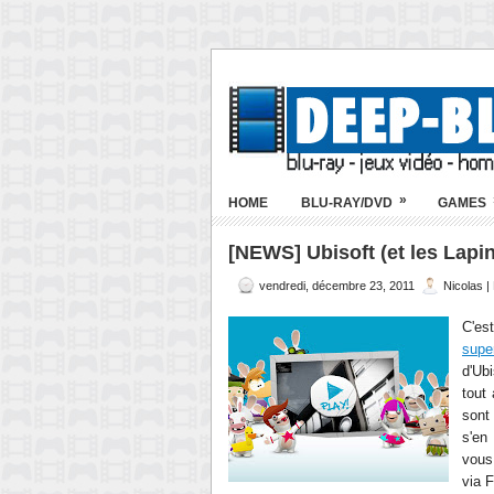
»
HOME
BLU-RAY/DVD
GAMES
[NEWS] Ubisoft (et les Lapi
vendredi, décembre 23, 2011
Nicolas 
C'es
supe
d'Ub
tout
sont
s'en
vous
via F