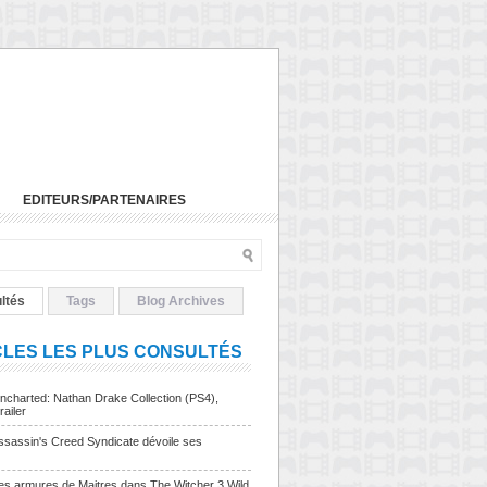
EDITEURS/PARTENAIRES
ltés
Tags
Blog Archives
CLES LES PLUS CONSULTÉS
charted: Nathan Drake Collection (PS4),
railer
sassin's Creed Syndicate dévoile ses
Les armures de Maitres dans The Witcher 3 Wild