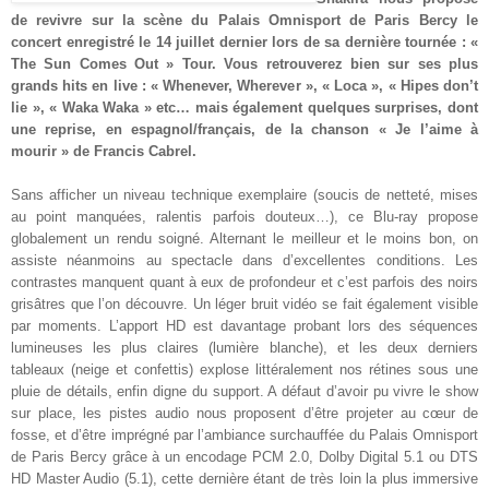
de revivre sur la scène du Palais Omnisport de Paris Bercy le
concert enregistré le 14 juillet dernier lors de sa dernière tournée : «
The Sun Comes Out » Tour. Vous retrouverez bien sur ses plus
grands hits en live : « Whenever, Wherever », « Loca », « Hipes don’t
lie », « Waka Waka » etc… mais également quelques surprises, dont
une reprise, en espagnol/français, de la chanson « Je l’aime à
mourir » de Francis Cabrel
.
Sans afficher un niveau technique exemplaire (soucis de netteté, mises
au point manquées, ralentis parfois douteux…), ce Blu-ray propose
globalement un rendu soigné. Alternant le meilleur et le moins bon, on
assiste néanmoins au spectacle dans d’excellentes conditions. Les
contrastes manquent quant à eux de profondeur et c’est parfois des noirs
grisâtres que l’on découvre. Un léger bruit vidéo se fait également visible
par moments. L’apport HD est davantage probant lors des séquences
lumineuses les plus claires (lumière blanche), et les deux derniers
tableaux (neige et confettis) explose littéralement nos rétines sous une
pluie de détails, enfin digne du support. A défaut d’avoir pu vivre le show
sur place, les pistes audio nous proposent d’être projeter au cœur de
fosse, et d’être imprégné par l’ambiance surchauffée du Palais Omnisport
de Paris Bercy grâce à un encodage PCM 2.0, Dolby Digital 5.1 ou DTS
HD Master Audio (5.1), cette dernière étant de très loin la plus immersive