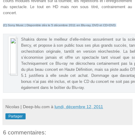
courts modules revenant sur la tournée, les répétitions et l’enregistrement
du spectacle. Le tout en HD mais non sous titré, contrairement au
concert
.
(C) Sony Music | Disponible dès le 5 décembre 2011 en Blu-ray, DVD et CD+DVD.
Shakira donne le meilleur d’elle-même assurément sur la scè
Bercy, et propose à son public tous ses plus grands succès, tan
orchestration originale, tantôt en version réorchestrée. La be
s’économise jamais et offre un spectacle tant visuel que so
Techniquement ce Blu-ray ne décrochera certainement pas la 
du plus beau concert en Haute Définition, mais sa piste audio 
5.1 justifiera à elle seule cet achat. Dommage que davanta
bonus n’ai pas été inclus, et que le CD du concert ne soit pas p
également dans le boîtier du Blu-ray
.
Nicolas | Deep-blu.com
à
lundi, décembre 12, 2011
Partager
6 commentaires: