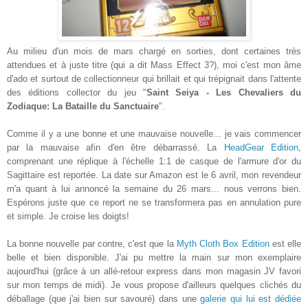
Au milieu d'un mois de mars chargé en sorties, dont certaines très
attendues et à juste titre (qui a dit Mass Effect 3?), moi c'est mon âme
d'ado et surtout de collectionneur qui brillait et qui trépignait dans l'attente
des éditions collector du jeu "
Saint Seiya - Les Chevaliers du
Zodiaque: La Bataille du Sanctuaire
".
Comme il y a une bonne et une mauvaise nouvelle... je vais commencer
par la mauvaise afin d'en être débarrassé. La
HeadGear Edition
,
comprenant une réplique à l'échelle 1:1 de casque de l'armure d'or du
Sagittaire est reportée. La date sur Amazon est le 6 avril, mon revendeur
m'a quant à lui annoncé la semaine du 26 mars... nous verrons bien.
Espérons juste que ce report ne se transformera pas en annulation pure
et simple. Je croise les doigts!
La bonne nouvelle par contre, c'est que la
Myth Cloth Box Edition
est elle
belle et bien disponible. J'ai pu mettre la main sur mon exemplaire
aujourd'hui (grâce à un allé-retour express dans mon magasin JV favori
sur mon temps de midi). Je vous propose d'ailleurs quelques clichés du
déballage (que j'ai bien sur savouré) dans une
galerie qui lui est dédiée