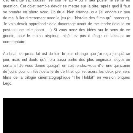
Cet étrange sac/coussin semble lié au # où il faut poster le selfie en
question. Cet objet semble devoir se mettre sur la tête, après quoi il faut
se prendre en photo avec. Un rituel bien étrange, que j'ai encore un peu
de mal à lier directement avec le jeu (ou l'histoire des films qu'il parcourt).
Je vais devoir approfondir cela davantage avant de me rendre ridicule en
postant une telle photo... :) Si vous avez des idées sur le sens de ce
goodie, pour le moins atypique, n'hésitez pas à réagir en laissant un
commentaire.
Au final, ce press kit est de loin le plus étrange que j'ai reçu jusqu'à ce
jour, mais nul doute qu'il fera aussi partie des plus originaux, soyez-en
certains! Je vous donne quoiqu'il en soit rendez-vous d'ici une quinzaine
de jours pour un test détaillé de ce titre, qui retracera les deux premiers
films de la trilogie cinématographique "The Hobbit" en version briques
Lego.