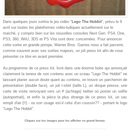
Dans quelques jours sortira le jeu vidéo "
Lego The Hobbit
", prévu le 9
avril sur toutes les plateformes vidéo-ludiques actuellement sur le
marché, y compris bien sur les nouvelles consoles Next Gen. PS4, One,
PS3, 360, WiiU, 3DS et PS Vita sont donc concernées. Pour annoncer
cette sortie en grande pompe, Warner Bros. Games nous a fait parvenir,
comme souvent avec ses sorties majeurs, un joli press kit afin de vous
présenter ce titre en avant première.
Au programme de ce press kit, livré dans une énorme boite qui annonçait
clairement la teneur de son contenu avec un sceau "Lego The Hobbit" ne
laissant planer aucun doute quant au contenu, on trouve un parchemin de
présentation (double face), un joli t-shirt (taille L), un disque presse, une
carte de visite renvoyant vers un # (achtage) twitter où poster un selfie
(autoportrait), et enfin la pièce la plus étrange de ce press kit, un sac
rempli d'air (!!) - ou son usage est-il celui d'un coussin?? - portant le logo
"Lego The Hobbit".
Cliquez sur les images pour les afficher en grand format.