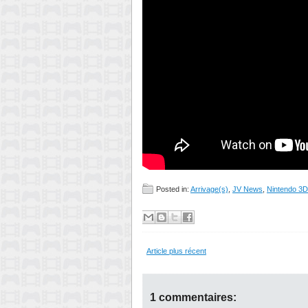
Posted in:
Arrivage(s)
,
JV News
,
Nintendo 3
Article plus récent
1 commentaires: