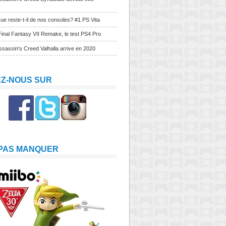
ue reste-t-il de nos consoles? #1 PS Vita
Final Fantasy VII Remake, le test PS4 Pro
sassin's Creed Valhalla arrive en 2020
EZ-NOUS SUR
 PAS MANQUER