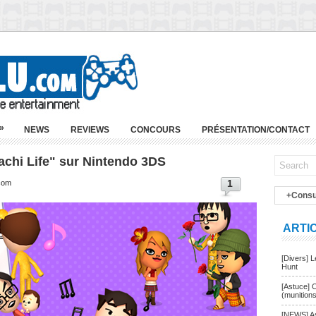
»
NEWS
REVIEWS
CONCOURS
PRÉSENTATION/CONTACT
achi Life" sur Nintendo 3DS
1
.com
+Consu
ARTI
[Divers] 
Hunt
[Astuce] 
(munition
[NEWS] As