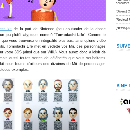
collectors
[Divers] Q
[Review] 
[NEWS] As
ess kit
de la part de Nintendo (peu coutumier de la chose
'un jeu plutôt atypique, nommé "
Tomodachi Life
". Comme le
r, que vous trouverez en intégralité plus bas, ainsi qu'une vidéo
SUIV
tails, Tomodachi Life met en vedette vos Mii, ces personnages
 sur votre 3DS (ainsi que sur WiiU). Vous aurez donc à loisir de
, mais aussi toutes sortes de célébrités que vous souhaiterez
kit nous fournit d'ailleurs des dizaines de Mii de personnages
uelques exemples:
A NE