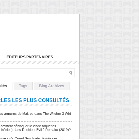
EDITEURS/PARTENAIRES
ltés
Tags
Blog Archives
CLES LES PLUS CONSULTÉS
Les armures de Maitres dans The Witcher 3 Wild
Comment débloquer le lance roquettes
s infinies) dans Resident Evil 2 Remake (2019)?
sassin's Creed Syndicate dévoile ses